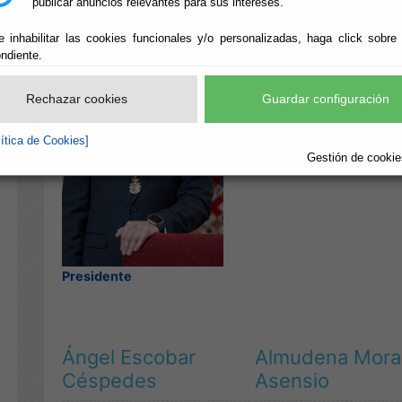
publicar anuncios relevantes para sus intereses.
e inhabilitar las cookies funcionales y/o personalizadas, haga click sobre
ndiente.
Rechazar cookies
Guardar configuración
lítica de Cookies]
Gestión de cookies
Presidente
Ángel Escobar
Almudena Mora
Céspedes
Asensio