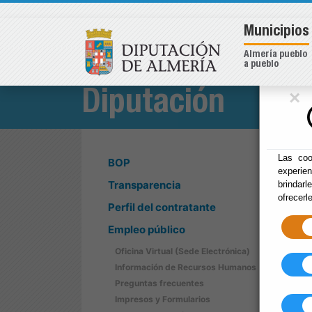
Municipios
Almería pueblo
a pueblo
×
Diputación
Las coo
BOP
experie
Transparencia
brindarl
ofrecerl
Perfil del contratante
Empleo público
Oficina Virtual (Sede Electrónica)
Información de Recursos Humanos
Preguntas frecuentes
Impresos y Formularios