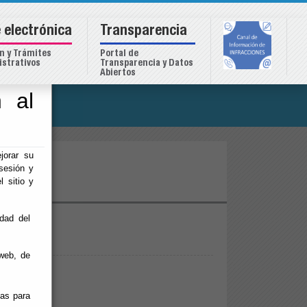
 electrónica
Transparencia
n y Trámites
Portal de
strativos
Transparencia y Datos
Abiertos
 al
o
jorar su
2027
sesión y
l sitio y
idad del
web, de
ias para