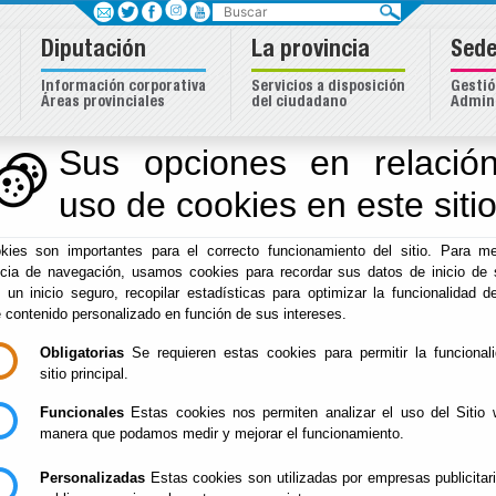
Buscar
Diputación
La provincia
Sede
Información corporativa
Servicios a disposición
Gestió
Áreas provinciales
del ciudadano
Admini
Sus opciones en relación
uso de cookies en este siti
Inicio
-
Diputación
- pleno
kies son importantes para el correcto funcionamiento del sitio. Para me
Corporación 2023-
ncia de navegación, usamos cookies para recordar sus datos de inicio de 
e un inicio seguro, recopilar estadísticas para optimizar la funcionalidad de
e contenido personalizado en función de sus intereses.
Obligatorias
Se requieren estas cookies para permitir la funcional
Escuchar
sitio principal.
Partido Popular
Funcionales
Estas cookies nos permiten analizar el uso del Sitio 
manera que podamos medir y mejorar el funcionamiento.
José Antonio García
Alcaina
Personalizadas
Estas cookies son utilizadas por empresas publicitar