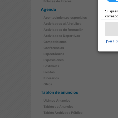
Enlaces de Interés
Agenda
Si quier
correspo
Acontecimientos especiales
Actividades al Aire Libre
Actividades de formación
Actividades Deportivas
[Ver Po
Competiciones
Conferencias
Espectáculos
Exposiciones
Festivales
Fiestas
Itinerarios
Otros
Tablón de anuncios
Últimos Anuncios
Tablón de Anuncios
Tablón Archivado Público