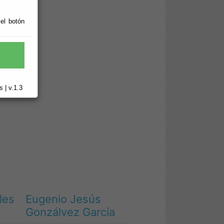
 el botón
 | v.1.3
les
Eugenio Jesús
Gonzálvez García