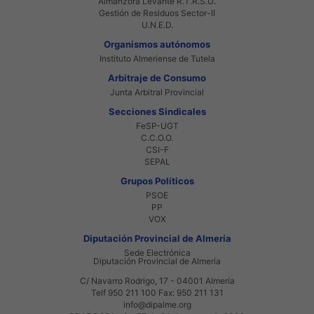
Almanzora Levante R.T.R.S.U.
Gestión de Residuos Sector-II
U.N.E.D.
Organismos autónomos
Instituto Almeriense de Tutela
Arbitraje de Consumo
Junta Arbitral Provincial
Secciones Sindicales
FeSP-UGT
C.C.O.O.
CSI-F
SEPAL
Grupos Políticos
PSOE
PP
VOX
Diputación Provincial de Almería
Sede Electrónica
Diputación Provincial de Almería
C/ Navarro Rodrigo, 17 - 04001 Almería
Telf 950 211 100 Fax: 950 211 131
info@dipalme.org