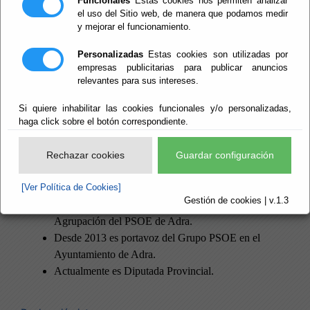
Funcionales
Estas cookies nos permiten analizar
el uso del Sitio web, de manera que podamos medir
y mejorar el funcionamiento.
Personalizadas
Estas cookies son utilizadas por
empresas publicitarias para publicar anuncios
relevantes para sus intereses.
Si quiere inhabilitar las cookies funcionales y/o personalizadas,
haga click sobre el botón correspondiente.
Desde el 11 de junio de 2011 hasta la fecha Concejala
del Ayuntamiento de Adra.
Rechazar cookies
Guardar configuración
Candidata a la Alcaldía del PSOE en el municipio de
Adra en las elecciones de 2015 y 2019.
[Ver Política de Cookies]
Gestión de cookies | v.1.3
En 2012 fue elegida Secretaria General de la
Agrupación del PSOE de Adra.
Desde 2013 es portavoz del Grupo PSOE en el
Ayuntamiento de Adra.
Actualmente es Diputada Provincial.