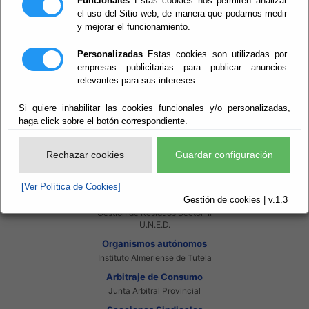
Funcionales
Estas cookies nos permiten analizar
Intranet Provincial
el uso del Sitio web, de manera que podamos medir
Intranet Adheridos
y mejorar el funcionamiento.
Intranet Beneficiarios
Servicios EE.LL.
Red Provincial
Personalizadas
Estas cookies son utilizadas por
empresas publicitarias para publicar anuncios
Enlaces de interés
relevantes para sus intereses.
Beneficiarios Red Provincial
Punto de Informacion del Catastro
Si quiere inhabilitar las cookies funcionales y/o personalizadas,
Agencia Tributaria
Ministerio de Administraciones Públicas
haga click sobre el botón correspondiente.
Junta de Andalucia
Manual del Concejal
Rechazar cookies
Guardar configuración
Consorcios
Bomberos Poniente
[Ver Política de Cookies]
Bomberos Levante
Gestión de cookies | v.1.3
Almanzora Levante R.T.R.S.U.
Gestión de Residuos Sector-II
U.N.E.D.
Organismos autónomos
Instituto Almeriense de Tutela
Arbitraje de Consumo
Junta Arbitral Provincial