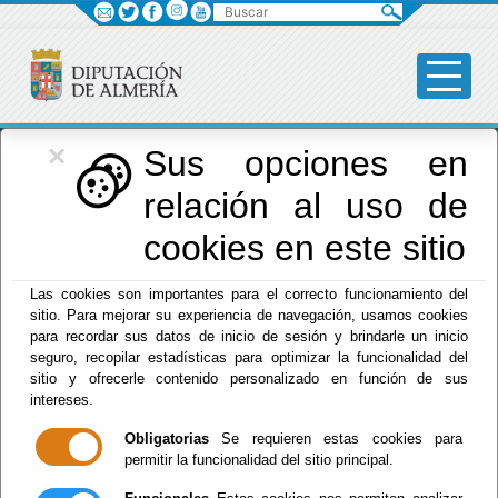
Buscar
×
Diputación
Sus opciones en
relación al uso de
Menú Diputación
cookies en este sitio
Inicio
-
Diputación
- Ana Lourdes Ramírez Ridao
Las cookies son importantes para el correcto funcionamiento del
sitio. Para mejorar su experiencia de navegación, usamos cookies
Declaración intereses
para recordar sus datos de inicio de sesión y brindarle un inicio
Agenda
seguro, recopilar estadísticas para optimizar la funcionalidad del
sitio y ofrecerle contenido personalizado en función de sus
intereses.
Obligatorias
Se requieren estas cookies para
permitir la funcionalidad del sitio principal.
Red Provincial