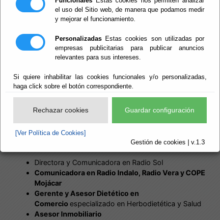
Funcionales
Estas cookies nos permiten analizar
el uso del Sitio web, de manera que podamos medir
y mejorar el funcionamiento.
Personalizadas
Estas cookies son utilizadas por
empresas publicitarias para publicar anuncios
relevantes para sus intereses.
DATOS RELEVANTES A NIVEL POLITICO:
Si quiere inhabilitar las cookies funcionales y/o personalizadas,
haga click sobre el botón correspondiente.
Diputada Delegada Especia de Vivienda,
Consorcios y Edificios Provinciales desde
18/07/2023 hasta la actualidad
Rechazar cookies
Guardar configuración
[Ver Política de Cookies]
Gestión de cookies | v.1.3
TRAYECTORIA PROFESIONAL:
Directora y Comunicadora en Radio Sol
Comunicadora en Radio Indalo, Radio Vera y COPE
Mojácar
Gerente y Asesor Dietético en
Comercio
especializado en Herbodietética y Salud
Asesor Inmobiliario