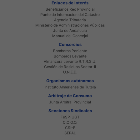
Enlaces de interés
Beneficiarios Red Provincial
Punto de Informacion del Catastro
Agencia Tributaria
Ministerio de Administraciones Públicas
Junta de Andalucia
Manual del Concejal
Consorcios
Bomberos Poniente
Bomberos Levante
Almanzora Levante R.T.R.S.U.
Gestión de Residuos Sector-II
U.N.E.D.
Organismos autónomos
Instituto Almeriense de Tutela
Arbitraje de Consumo
Junta Arbitral Provincial
Secciones Sindicales
FeSP-UGT
C.C.O.O.
CSI-F
SEPAL