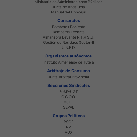
Ministerio de Administraciones Públicas
Junta de Andalucia
Manual del Concejal
Consorcios
Bomberos Poniente
Bomberos Levante
Almanzora Levante R.T.R.S.U.
Gestión de Residuos Sector-II
U.N.E.D.
Organismos autónomos
Instituto Almeriense de Tutela
Arbitraje de Consumo
Junta Arbitral Provincial
Secciones Sindicales
FeSP-UGT
C.C.O.O.
CSI-F
SEPAL
Grupos Políticos
PSOE
PP
VOX