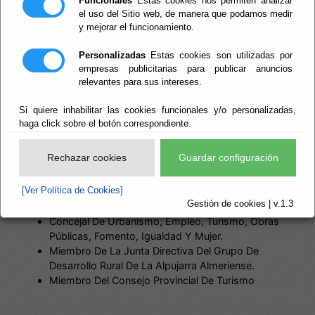
Funcionales
Estas cookies nos permiten analizar
el uso del Sitio web, de manera que podamos medir
y mejorar el funcionamiento.
Personalizadas
Estas cookies son utilizadas por
empresas publicitarias para publicar anuncios
relevantes para sus intereses.
Si quiere inhabilitar las cookies funcionales y/o personalizadas,
haga click sobre el botón correspondiente.
EXPERIENCIA LABORAL
desde 2011 hasta la actualidad
Rechazar cookies
Guardar configuración
Ayuntamiento de Rágol
[Ver Política de Cookies]
Gestión de cookies | v.1.3
Concejal De Urbanismo, Empleo, Turismo, Obras
Públicas, Fomento, Igualdad Y Mujer.
Miembro De La Junta Directiva Del Grupo De
Desarrollo Rural De La Alpujarra Almeriense.
Miembro Del Consejo Provincial De Turismo