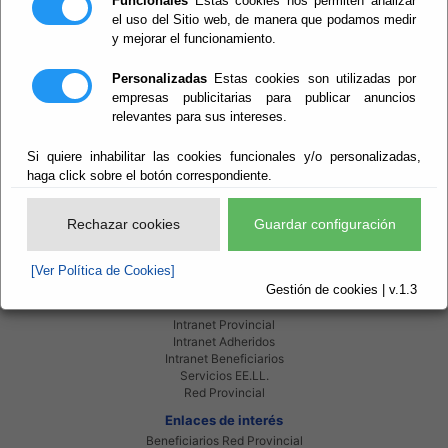
Funcionales
Estas cookies nos permiten analizar
el uso del Sitio web, de manera que podamos medir
y mejorar el funcionamiento.
Personalizadas
Estas cookies son utilizadas por
empresas publicitarias para publicar anuncios
relevantes para sus intereses.
Si quiere inhabilitar las cookies funcionales y/o personalizadas,
Declaración intereses
haga click sobre el botón correspondiente.
Agenda
Rechazar cookies
Guardar configuración
[Ver Política de Cookies]
Gestión de cookies | v.1.3
Red Provincial
Intranet Provincial
Intranet Adheridos
Intranet Beneficiarios
Servicios EE.LL.
Red Provincial
Enlaces de interés
Beneficiarios Red Provincial