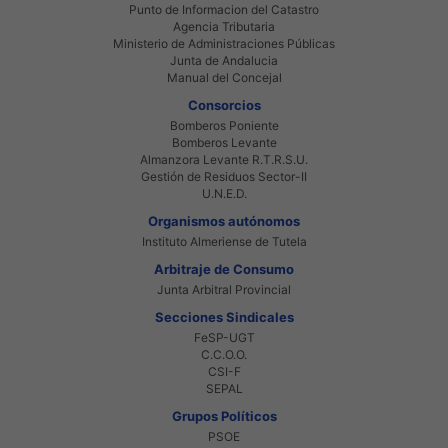
Punto de Informacion del Catastro
Agencia Tributaria
Ministerio de Administraciones Públicas
Junta de Andalucia
Manual del Concejal
Consorcios
Bomberos Poniente
Bomberos Levante
Almanzora Levante R.T.R.S.U.
Gestión de Residuos Sector-II
U.N.E.D.
Organismos autónomos
Instituto Almeriense de Tutela
Arbitraje de Consumo
Junta Arbitral Provincial
Secciones Sindicales
FeSP-UGT
C.C.O.O.
CSI-F
SEPAL
Grupos Políticos
PSOE