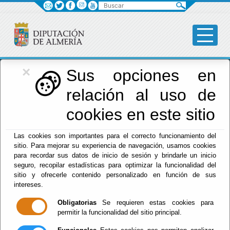
Buscar
×
Diputación
Sus opciones en
relación al uso de
Menú Diputación
cookies en este sitio
Inicio
-
Diputación
- Antonio Jesús Rodríguez Segura
Las cookies son importantes para el correcto funcionamiento del
sitio. Para mejorar su experiencia de navegación, usamos cookies
para recordar sus datos de inicio de sesión y brindarle un inicio
seguro, recopilar estadísticas para optimizar la funcionalidad del
sitio y ofrecerle contenido personalizado en función de sus
ESTUDIOS
intereses.
CEF Centro de Estudios Financieros
Obligatorias
Se requieren estas cookies para
permitir la funcionalidad del sitio principal.
Master of Business Administration (M.B.A.)