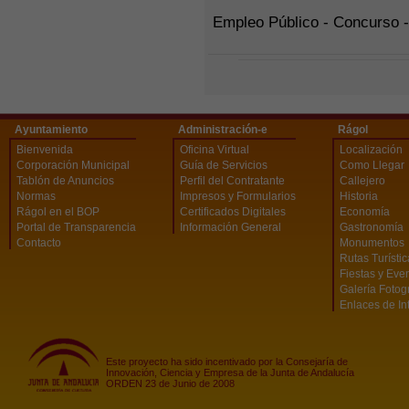
Empleo Público - Concurso -
Ayuntamiento
Administración-e
Rágol
Bienvenida
Oficina Virtual
Localización
Corporación Municipal
Guía de Servicios
Como Llegar
Tablón de Anuncios
Perfil del Contratante
Callejero
Normas
Impresos y Formularios
Historia
Rágol en el BOP
Certificados Digitales
Economía
Portal de Transparencia
Información General
Gastronomía
Contacto
Monumentos
Rutas Turísti
Fiestas y Eve
Galería Fotog
Enlaces de In
Este proyecto ha sido incentivado por la Consejaría de
Innovación, Ciencia y Empresa de la Junta de Andalucía
ORDEN 23 de Junio de 2008