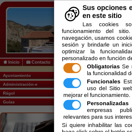
Sus opciones e
en este sitio
Las cookies so
funcionamiento del siti
navegación, usamos cookies
sesión y brindarle un inic
optimizar la funcionalid
personalizado en función de
Inicio
Contacto
Obligatorias
Se r
la funcionalidad de
Usted se encuentra aquí:
Inicio
/
/
Tablón
Ayuntamiento
Funcionales
Esta
Administración-e
uso del Sitio w
Rágol
mejorar el funcionamiento.
RESOLUCION LIQUIDACION
Ayuntamiento de Rágol - Sec
Guías
Personalizadas
E
empresas publi
Economía y Hacienda - Inf
relevantes para sus intere
Si quiere inhabilitar las c
MODIFICACION ORDENANZA
haga click sobre el botón c