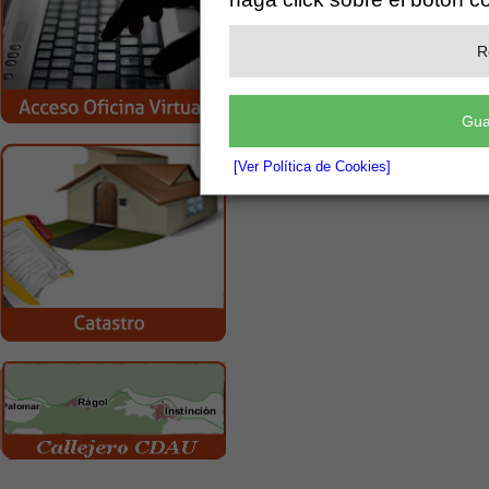
[más información]
Adjunto
R
DOC 1- ACTA DE SESION 21-04-2026.re
Gua
[Ver Política de Cookies]