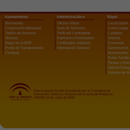
Ayuntamiento
Administración-e
Rágol
Bienvenida
Oficina Virtual
Localización
Corporación Municipal
Guía de Servicios
Como Llegar
Tablón de Anuncios
Perfil del Contratante
Callejero
Normas
Impresos y Formularios
Historia
Rágol en el BOP
Certificados Digitales
Economía
Portal de Transparencia
Información General
Gastronomía
Contacto
Monumentos
Rutas Turísti
Fiestas y Eve
Galería Fotog
Enlaces de In
Este proyecto ha sido incentivado por la Consejaría de
Innovación, Ciencia y Empresa de la Junta de Andalucía
ORDEN 23 de Junio de 2008