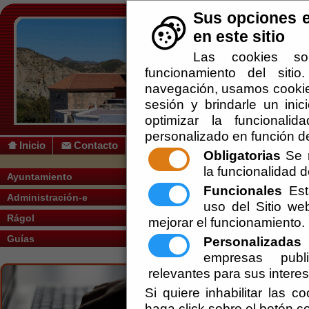
Sus opciones e
en este sitio
Las cookies so
funcionamiento del siti
navegación, usamos cookies
sesión y brindarle un inic
optimizar la funcionalid
personalizado en función de
Inicio
Contacto
Obligatorias
Se r
la funcionalidad de
Usted se encuentra aquí:
Inicio
/
/
ACTA 
Ayuntamiento
Funcionales
Esta
Administración-e
Escuchar
uso del Sitio w
ACTA PLENO
Rágol
mejorar el funcionamiento.
Ayuntamiento de Rágol
Guías
Personalizadas
E
Secretaría
empresas publi
relevantes para sus intere
Pleno - Borrador de Sesión - ORDINARI
Si quiere inhabilitar las c
haga click sobre el botón c