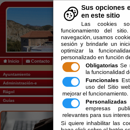
Sus opciones e
en este sitio
Las cookies so
funcionamiento del siti
navegación, usamos cookies
sesión y brindarle un inic
optimizar la funcionalid
personalizado en función de
Inicio
Contacto
Obligatorias
Se r
la funcionalidad de
Usted se encuentra aquí:
Inicio
/
/
Galería
Ayuntamiento
Funcionales
Esta
Administración-e
uso del Sitio w
Rágol
mejorar el funcionamiento.
Guías
Personalizadas
E
empresas publi
relevantes para sus intere
Si quiere inhabilitar las c
haga click sobre el botón c