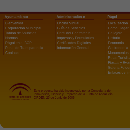
Ayuntamiento
Administración-e
Rágol
Bienvenida
Oficina Virtual
Localización
Corporación Municipal
Guía de Servicios
Como Llegar
Tablón de Anuncios
Perfil del Contratante
Callejero
Normas
Impresos y Formularios
Historia
Rágol en el BOP
Certificados Digitales
Economía
Portal de Transparencia
Información General
Gastronomía
Contacto
Monumentos
Rutas Turísti
Fiestas y Eve
Galería Fotog
Enlaces de In
Este proyecto ha sido incentivado por la Consejaría de
Innovación, Ciencia y Empresa de la Junta de Andalucía
ORDEN 23 de Junio de 2008