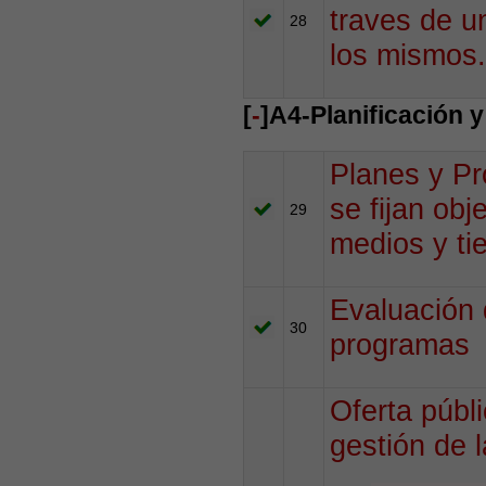
traves de un
28
los mismos.
[
-
]A4-Planificación 
Planes y Pr
se fijan obj
29
medios y ti
Evaluación 
30
programas
Oferta públ
gestión de 