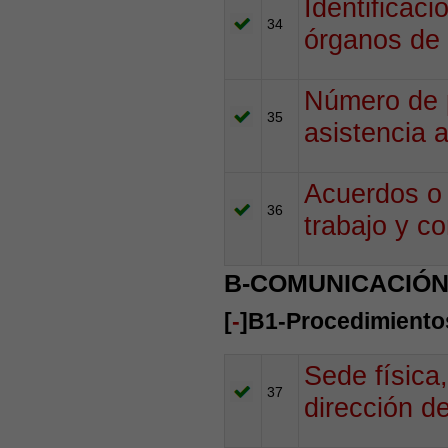
Identificac
34
órganos de 
Número de 
35
asistencia a
Acuerdos o 
36
trabajo y c
B-COMUNICACIÓN
[
-
]B1-Procedimientos
Sede física,
37
dirección d