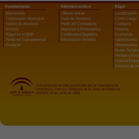
Ayuntamiento
Administración-e
Rágol
Bienvenida
Oficina Virtual
Localización
Corporación Municipal
Guía de Servicios
Como Llegar
Tablón de Anuncios
Perfil del Contratante
Callejero
Normas
Impresos y Formularios
Historia
Rágol en el BOP
Certificados Digitales
Economía
Portal de Transparencia
Información General
Gastronomía
Contacto
Monumentos
Rutas Turísti
Fiestas y Eve
Galería Fotog
Enlaces de In
Este proyecto ha sido incentivado por la Consejaría de
Innovación, Ciencia y Empresa de la Junta de Andalucía
ORDEN 23 de Junio de 2008