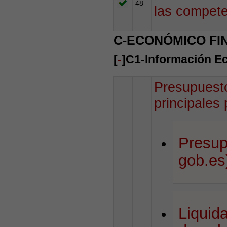
48
las compete
C-ECONÓMICO FI
[
-
]C1-Información E
Presupuesto
principales
Presup
gob.es
Liquid