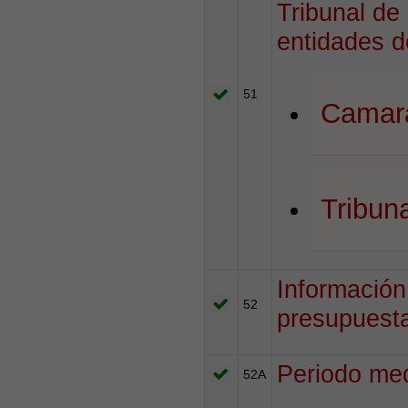
Tribunal de
entidades d
51
Camara
Tribun
Información
52
presupuesta
Periodo me
52A