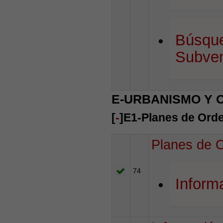
Búsque
Subven
E-URBANISMO Y 
[
-
]E1-Planes de Ord
Planes de 
74
Infor