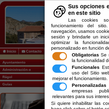
Sus opciones e
en este sitio
Las cookies so
funcionamiento del siti
navegación, usamos cookies
sesión y brindarle un inic
optimizar la funcionalid
personalizado en función de
Inicio
Contacto
Obligatorias
Se r
la funcionalidad de
Usted se encuentra a
Ayuntamiento
Funcionales
Esta
Administración-e
uso del Sitio w
Rágol
mejorar el funcionamiento.
SOLICITAR ACCESO A LA 
Guías
Personalizadas
E
empresas publi
relevantes para sus intere
Si quiere inhabilitar las c
haga click sobre el botón c