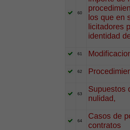
procedimien
60
los que en 
licitadores 
identidad de
Modificacio
61
Procedimien
62
Supuestos d
63
nulidad,
Casos de po
64
contratos