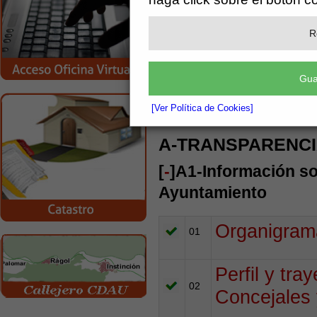
B-
A-TRANSPARENCIA
COMUNIC
MUNICIPAL
R
PÚBLICA
(36 de 36)
(13 de 13)
Gua
BUSCAR:
[Ver Política de Cookies]
A-TRANSPARENCI
[
-
]A1-Información so
Ayuntamiento
Organigram
01
Perfil y tra
02
Concejales 