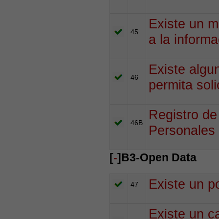
Existe un m
45
a la informa
Existe algu
46
permita soli
Registro de
46B
Personales 
[
-
]B3-Open Data
Existe un p
47
Existe un c