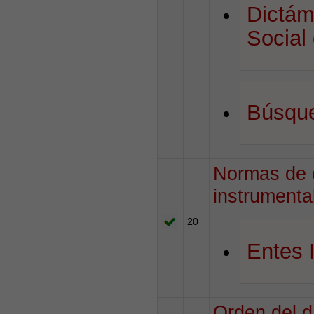
Dictám
Social
Búsque
Normas de o
instrumenta
20
Entes 
Orden del d