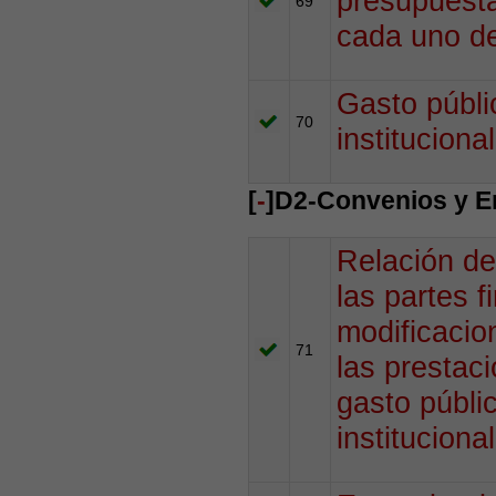
presupuesta
69
cada uno de
Gasto públi
70
institucional
[
-
]D2-Convenios y E
Relación de
las partes f
modificacion
71
las prestaci
gasto públi
institucional