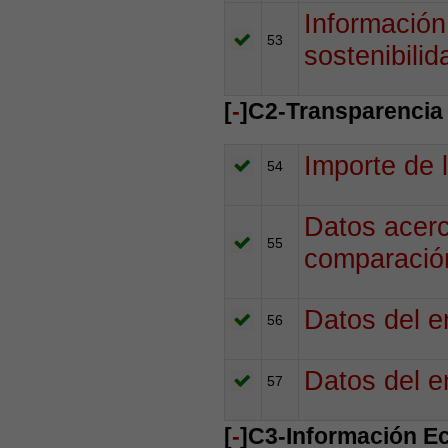
Información
53
sostenibilid
[
-
]C2-Transparencia
Importe de 
54
Datos acerc
55
comparación
Datos del e
56
Datos del e
57
[
-
]C3-Información E