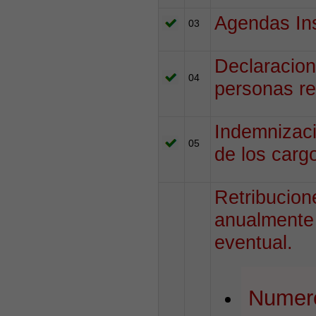
Agendas Ins
03
Declaracion
04
personas re
Indemnizaci
05
de los carg
Retribucion
anualmente 
eventual.
Numero