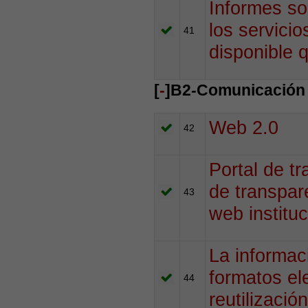
Informes so
los servicio
41
disponible 
[
-
]B2-Comunicación 
Web 2.0
42
Portal de t
de transpar
43
web instituc
La informac
formatos el
44
reutilizaci