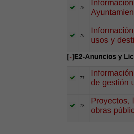
Información
75
Ayuntamien
Información
76
usos y dest
[
-
]E2-Anuncios y Lic
Información
77
de gestión 
Proyectos, l
78
obras públi