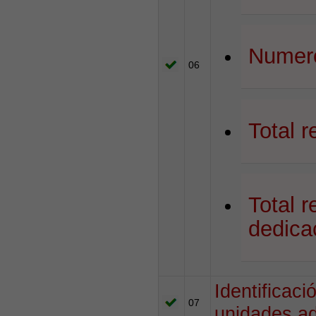
Numero
06
Total r
Total r
dedica
Identificac
07
unidades ad