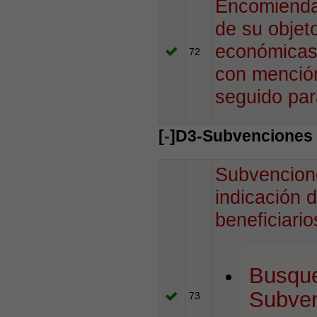
Encomiendas
de su objet
económicas 
72
con mención
seguido par
[
-
]D3-Subvenciones 
Subvencion
indicación d
beneficiario
Busque
Subve
73