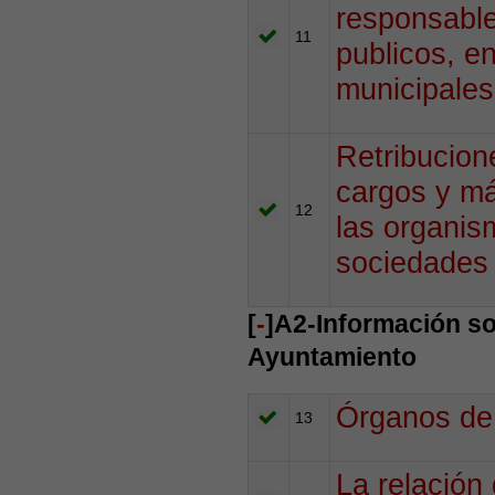
responsable
11
publicos, e
municipales
Retribucion
cargos y má
12
las organis
sociedades
[
-
]A2-Información so
Ayuntamiento
Órganos de 
13
La relación