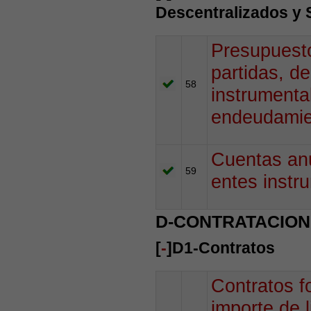
Descentralizados y 
Presupuesto
partidas, d
58
instrumenta
endeudamien
Cuentas anu
59
entes instr
D-CONTRATACION
[
-
]D1-Contratos
Contratos fo
importe de l