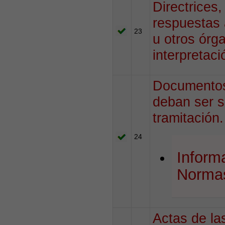
Directrices,
respuestas 
23
u otros órg
interpretac
Documentos 
deban ser s
tramitación.
24
Inform
Normas
Actas de la