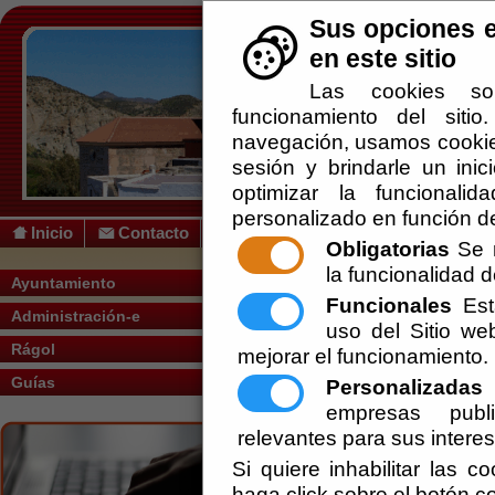
Sus opciones e
en este sitio
Las cookies so
funcionamiento del siti
navegación, usamos cookies
sesión y brindarle un inic
optimizar la funcionalid
personalizado en función de
Inicio
Contacto
Obligatorias
Se r
la funcionalidad de
Usted se encuentra aquí:
Inicio
/
/
Agend
Ayuntamiento
Funcionales
Esta
Administración-e
FIESTAS PATRONALES DE S
uso del Sitio w
Del:
17/08/2016
Hasta:
2
Rágol
mejorar el funcionamiento.
Lugar:
Rágol
Periodo:
08
Guías
Personalizadas
E
empresas publi
relevantes para sus intere
Si quiere inhabilitar las c
haga click sobre el botón c