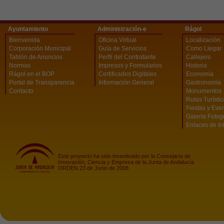
Ayuntamiento
Administración-e
Rágol
Bienvenida
Oficina Virtual
Localización
Corporación Municipal
Guía de Servicios
Como Llegar
Tablón de Anuncios
Perfil del Contratante
Callejero
Normas
Impresos y Formularios
Historia
Rágol en el BOP
Certificados Digitales
Economía
Portal de Transparencia
Información General
Gastronomía
Contacto
Monumentos
Rutas Turísti
Fiestas y Eve
Galería Fotog
Enlaces de In
Este proyecto ha sido incentivado por la Consejaría de
Innovación, Ciencia y Empresa de la Junta de Andalucía
ORDEN 23 de Junio de 2008