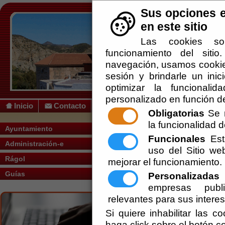
Sus opciones e
en este sitio
Las cookies so
funcionamiento del siti
navegación, usamos cookies
sesión y brindarle un inic
optimizar la funcionalid
personalizado en función de
Inicio
Contacto
Obligatorias
Se r
la funcionalidad de
Usted se encuentra aquí:
Inicio
/
/
ACTA 
Ayuntamiento
Funcionales
Esta
Administración-e
Escuchar
uso del Sitio w
ACTA PROCESO 
Rágol
mejorar el funcionamiento.
Ayuntamiento de Rágol
Guías
Personalizadas
E
Secretaría
empresas publi
relevantes para sus intere
Empleo Público - Empleo Temporal - S
Si quiere inhabilitar las c
haga click sobre el botón c