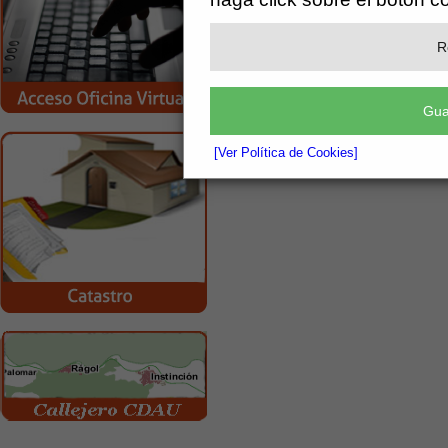
[más información]
Adjunto
R
Acta socorrista.report (2).pdf
Gua
[Ver Política de Cookies]