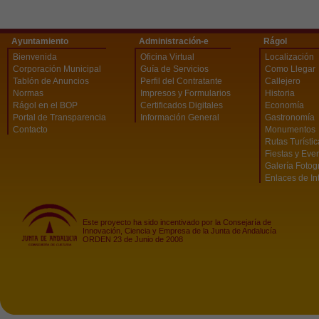
Ayuntamiento
Administración-e
Rágol
Bienvenida
Oficina Virtual
Localización
Corporación Municipal
Guía de Servicios
Como Llegar
Tablón de Anuncios
Perfil del Contratante
Callejero
Normas
Impresos y Formularios
Historia
Rágol en el BOP
Certificados Digitales
Economía
Portal de Transparencia
Información General
Gastronomía
Contacto
Monumentos
Rutas Turísti
Fiestas y Eve
Galería Fotog
Enlaces de In
Este proyecto ha sido incentivado por la Consejaría de
Innovación, Ciencia y Empresa de la Junta de Andalucía
ORDEN 23 de Junio de 2008