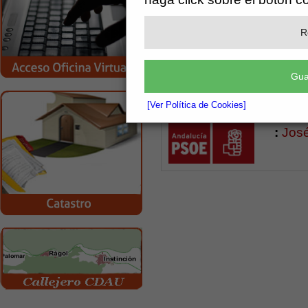
Conc
Tenie
R
Conc
Gua
[Ver Política de Cookies]
:
José