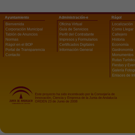
Ayuntamiento
Administración-e
Rágol
Bienvenida
Oficina Virtual
Localización
Corporación Municipal
Guía de Servicios
Como Llegar
Tablón de Anuncios
Perfil del Contratante
Callejero
Normas
Impresos y Formularios
Historia
Rágol en el BOP
Certificados Digitales
Economía
Portal de Transparencia
Información General
Gastronomía
Contacto
Monumentos
Rutas Turísti
Fiestas y Eve
Galería Fotog
Enlaces de In
Este proyecto ha sido incentivado por la Consejaría de
Innovación, Ciencia y Empresa de la Junta de Andalucía
ORDEN 23 de Junio de 2008