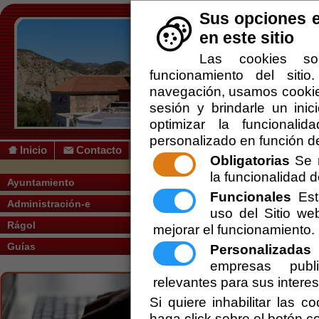
Sus opciones e
en este sitio
Las cookies so
funcionamiento del siti
navegación, usamos cookies
sesión y brindarle un inic
optimizar la funcionalid
personalizado en función de
Inicio
Contacto
Obligatorias
Se r
la funcionalidad de
Usted se encuentra a
Ayuntamiento
Funcionales
Esta
2023
Administración-e
uso del Sitio w
Rágol
mejorar el funcionamiento.
Alca
Guías
Personalizadas
E
ayunt
empresas publi
relevantes para sus intere
Tenie
Si quiere inhabilitar las c
Conc
haga click sobre el botón c