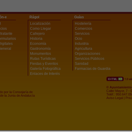
ón-e
Rágol
Guías
l
Localización
Hostelería
icios
Como Llegar
Comercios
ntratante
Callejero
Servicios
ormularios
Historia
Ocio
Digitales
Economía
Industria
General
Gastronomía
Agricultura
Monumentos
Organizaciones
Rutas Turísticas
Servicios Públicos
Fiestas y Eventos
Sanidad
Galería Fotográfica
Farmacias de Guardia
Enlaces de Interés
© Ayuntamiento 
Calle/ Mayor, 7 -
do por la Consejaría de
Teléf.: 950.647.0
de la Junta de Andalucía
Aviso Legal
|
Priv