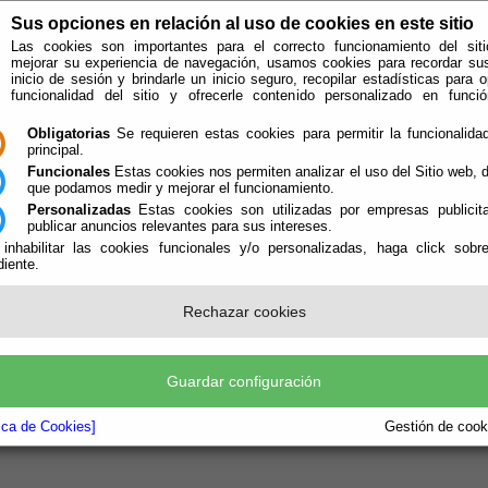
Sus opciones en relación al uso de cookies en este sitio
Las cookies son importantes para el correcto funcionamiento del siti
mejorar su experiencia de navegación, usamos cookies para recordar su
inicio de sesión y brindarle un inicio seguro, recopilar estadísticas para o
funcionalidad del sitio y ofrecerle contenido personalizado en func
Obligatorias
Se requieren estas cookies para permitir la funcionalidad
principal.
Funcionales
Estas cookies nos permiten analizar el uso del Sitio web,
que podamos medir y mejorar el funcionamiento.
Personalizadas
Estas cookies son utilizadas por empresas publicita
publicar anuncios relevantes para sus intereses.
 inhabilitar las cookies funcionales y/o personalizadas, haga click sobr
iente.
e encuentra aquí:
Inicio
/
/
MIGUEL RODRÍGUEZ COLOMINA
Rechazar cookies
Guardar configuración
tica de Cookies]
Gestión de cooki