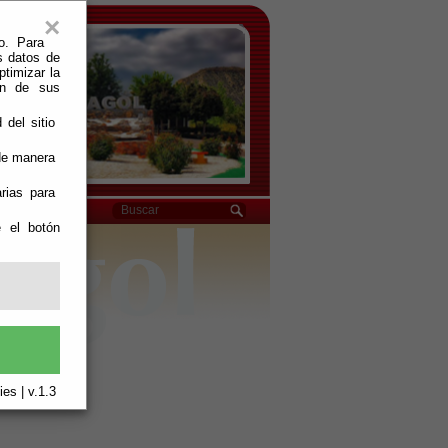
×
o. Para
s datos de
ptimizar la
ión de sus
 del sitio
 de manera
rias para
e el botón
es | v.1.3