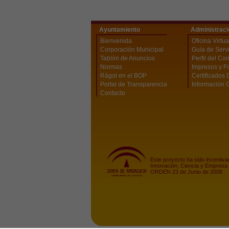
Ayuntamiento
Administraci
Bienvenida
Oficina Virtua
Corporación Municipal
Guía de Serv
Tablón de Anuncios
Perfil del Co
Normas
Impresos y F
Rágol en el BOP
Certificados 
Portal de Transparencia
Información 
Contacto
Este proyecto ha sido incentiva
Innovación, Ciencia y Empresa 
ORDEN 23 de Junio de 2008