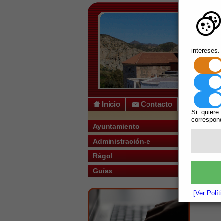
intereses.
Inicio
Contacto
Si quiere
correspond
Usted s
Ayuntamiento
Administración-e
Rágol
Guías
[Ver Polí