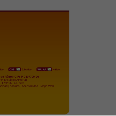
de Rágol (CIF: P-0407700-D)
 04440 Rágol (Almería)
50 Fax: 950.647.093
acidad
|
cookies
|
Accesibilidad
|
Mapa Web