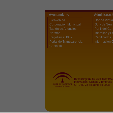
Ayuntamiento
Administraci
Bienvenida
Oficina Virtua
Corporación Municipal
Guía de Serv
Tablón de Anuncios
Perfil del Co
Normas
Impresos y F
Rágol en el BOP
Certificados 
Portal de Transparencia
Información 
Contacto
Este proyecto ha sido incentiva
Innovación, Ciencia y Empresa 
ORDEN 23 de Junio de 2008