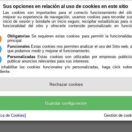
Sus opciones en relación al uso de cookies en este sitio
Las cookies son importantes para el correcto funcionamiento del siti
mejorar su experiencia de navegación, usamos cookies para recordar su
inicio de sesión y brindarle un inicio seguro, recopilar estadísticas para o
funcionalidad del sitio y ofrecerle contenido personalizado en func
Obligatorias
Se requieren estas cookies para permitir la funcionalidad
principal.
Funcionales
Estas cookies nos permiten analizar el uso del Sitio web,
que podamos medir y mejorar el funcionamiento.
Personalizadas
Estas cookies son utilizadas por empresas publicita
publicar anuncios relevantes para sus intereses.
 inhabilitar las cookies funcionales y/o personalizadas, haga click sobr
iente.
e encuentra aquí:
Inicio
/
/
nto con referencia
otros-interes
no existe.
Rechazar cookies
Guardar configuración
tica de Cookies]
Gestión de cooki