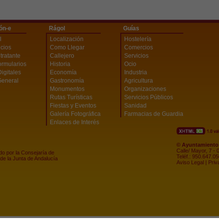
ón-e
Rágol
Guías
l
Localización
Hostelería
icios
Como Llegar
Comercios
ntratante
Callejero
Servicios
ormularios
Historia
Ocio
Digitales
Economía
Industria
General
Gastronomía
Agricultura
Monumentos
Organizaciones
Rutas Turísticas
Servicios Públicos
Fiestas y Eventos
Sanidad
Galería Fotográfica
Farmacias de Guardia
Enlaces de Interés
© Ayuntamiento 
Calle/ Mayor, 7 -
do por la Consejaría de
Teléf.: 950.647.0
de la Junta de Andalucía
Aviso Legal
|
Priv