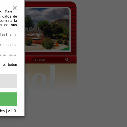
×
o. Para
s datos de
ptimizar la
ión de sus
 del sitio
 de manera
rias para
e el botón
es | v.1.3