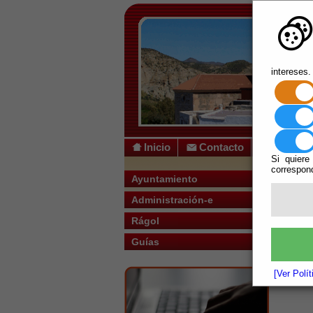
intereses.
Inicio
Contacto
Si quiere
correspond
Usted s
Ayuntamiento
Administración-e
El docume
Rágol
Guías
[Ver Polí