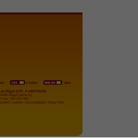
de Rágol (CIF: P-0407700-D)
 04440 Rágol (Almería)
50 Fax: 950.647.093
acidad
|
cookies
|
Accesibilidad
|
Mapa Web