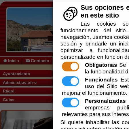
Sus opciones e
en este sitio
Las cookies so
funcionamiento del siti
navegación, usamos cookies
sesión y brindarle un inic
optimizar la funcionalid
personalizado en función de
Inicio
Contacto
Obligatorias
Se r
la funcionalidad de
Usted se encuentra aquí:
Inicio
/
/
Tablón 
Ayuntamiento
Funcionales
Esta
Administración-e
uso del Sitio w
Rágol
mejorar el funcionamiento.
Guías
Actualmente no existen documentos sobre el tema
Personalizadas
E
empresas publi
relevantes para sus intere
Si quiere inhabilitar las c
haga click sobre el botón c