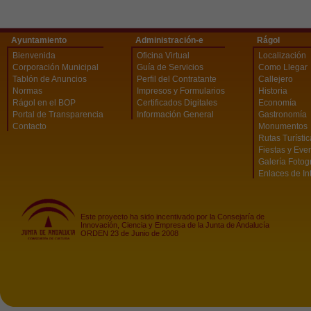
Ayuntamiento
Administración-e
Rágol
Bienvenida
Oficina Virtual
Localización
Corporación Municipal
Guía de Servicios
Como Llegar
Tablón de Anuncios
Perfil del Contratante
Callejero
Normas
Impresos y Formularios
Historia
Rágol en el BOP
Certificados Digitales
Economía
Portal de Transparencia
Información General
Gastronomía
Contacto
Monumentos
Rutas Turísti
Fiestas y Eve
Galería Fotog
Enlaces de In
Este proyecto ha sido incentivado por la Consejaría de
Innovación, Ciencia y Empresa de la Junta de Andalucía
ORDEN 23 de Junio de 2008