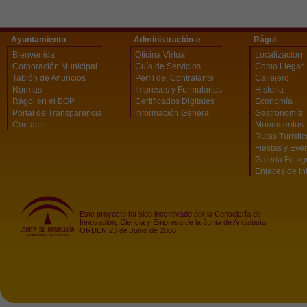
Ayuntamiento
Administración-e
Rágol
Bienvenida
Oficina Virtual
Localización
Corporación Municipal
Guía de Servicios
Como Llegar
Tablón de Anuncios
Perfil del Contratante
Callejero
Normas
Impresos y Formularios
Historia
Rágol en el BOP
Certificados Digitales
Economía
Portal de Transparencia
Información General
Gastronomía
Contacto
Monumentos
Rutas Turísti
Fiestas y Eve
Galería Fotog
Enlaces de In
Este proyecto ha sido incentivado por la Consejaría de
Innovación, Ciencia y Empresa de la Junta de Andalucía
ORDEN 23 de Junio de 2008