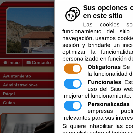
Sus opciones e
en este sitio
Las cookies so
funcionamiento del siti
navegación, usamos cookies
sesión y brindarle un inic
optimizar la funcionalid
personalizado en función de
Inicio
Contacto
Obligatorias
Se r
la funcionalidad de
Usted se encuentra aquí:
Inicio
/
/
Tablón 
Ayuntamiento
Funcionales
Esta
Administración-e
uso del Sitio w
Rágol
mejorar el funcionamiento.
Guías
Actualmente no existen documentos sobre el tema
Personalizadas
E
empresas publi
relevantes para sus intere
Si quiere inhabilitar las c
haga click sobre el botón c