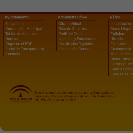
Ayuntamiento
Administración-e
Rágol
Bienvenida
Oficina Virtual
Localización
Corporación Municipal
Guía de Servicios
Como Llegar
Tablón de Anuncios
Perfil del Contratante
Callejero
Normas
Impresos y Formularios
Historia
Rágol en el BOP
Certificados Digitales
Economía
Portal de Transparencia
Información General
Gastronomía
Contacto
Monumentos
Rutas Turísti
Fiestas y Eve
Galería Fotog
Enlaces de In
Este proyecto ha sido incentivado por la Consejaría de
Innovación, Ciencia y Empresa de la Junta de Andalucía
ORDEN 23 de Junio de 2008