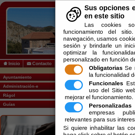
Sus opciones e
en este sitio
Las cookies so
funcionamiento del siti
navegación, usamos cookies
sesión y brindarle un inic
optimizar la funcionalid
personalizado en función de
Inicio
Contacto
Obligatorias
Se r
la funcionalidad de
Usted se encuentra aquí:
Inicio
/
/
Subven
Ayuntamiento
Funcionales
Esta
Administración-e
uso del Sitio w
Rágol
mejorar el funcionamiento.
Suscripciones
Guías
Personalizadas
E
empresas publi
Asociaciones
relevantes para sus intere
Si quiere inhabilitar las c
Instalaciones
haga click sobre el botón c