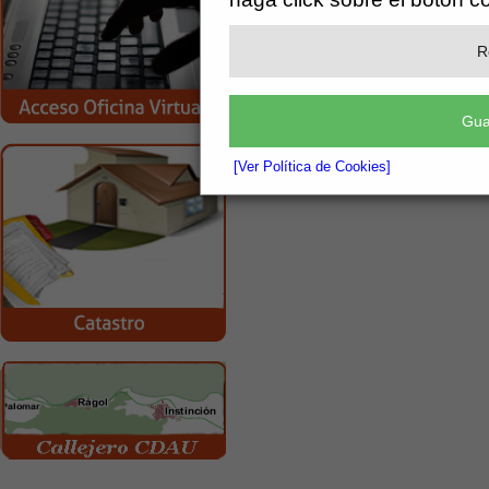
[más información]
Adjunto
R
ACTA 7 DE JULIO.pdf
Gua
[Ver Política de Cookies]