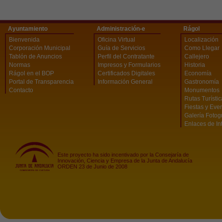
Ayuntamiento
Administración-e
Rágol
Bienvenida
Oficina Virtual
Localización
Corporación Municipal
Guía de Servicios
Como Llegar
Tablón de Anuncios
Perfil del Contratante
Callejero
Normas
Impresos y Formularios
Historia
Rágol en el BOP
Certificados Digitales
Economía
Portal de Transparencia
Información General
Gastronomía
Contacto
Monumentos
Rutas Turísti
Fiestas y Eve
Galería Fotog
Enlaces de In
Este proyecto ha sido incentivado por la Consejaría de
Innovación, Ciencia y Empresa de la Junta de Andalucía
ORDEN 23 de Junio de 2008