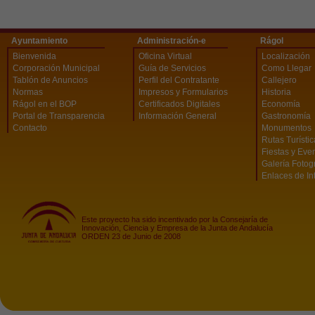
Ayuntamiento
Administración-e
Rágol
Bienvenida
Oficina Virtual
Localización
Corporación Municipal
Guía de Servicios
Como Llegar
Tablón de Anuncios
Perfil del Contratante
Callejero
Normas
Impresos y Formularios
Historia
Rágol en el BOP
Certificados Digitales
Economía
Portal de Transparencia
Información General
Gastronomía
Contacto
Monumentos
Rutas Turísti
Fiestas y Eve
Galería Fotog
Enlaces de In
Este proyecto ha sido incentivado por la Consejaría de
Innovación, Ciencia y Empresa de la Junta de Andalucía
ORDEN 23 de Junio de 2008