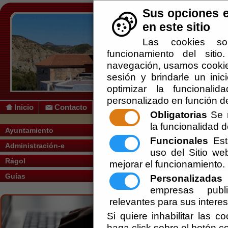
Sus opciones e
en este sitio
Las cookies so
funcionamiento del siti
navegación, usamos cookies
sesión y brindarle un inic
optimizar la funcionalid
personalizado en función de
Inicio
Contacto
Obligatorias
Se r
la funcionalidad de
Usted se encuentra aquí:
Inicio
/
Administ
Ayuntamiento
Funcionales
Esta
Administración-e
uso del Sitio w
Rágol
mejorar el funcionamiento.
Guías
Personalizadas
E
empresas publi
relevantes para sus intere
Si quiere inhabilitar las c
haga click sobre el botón c