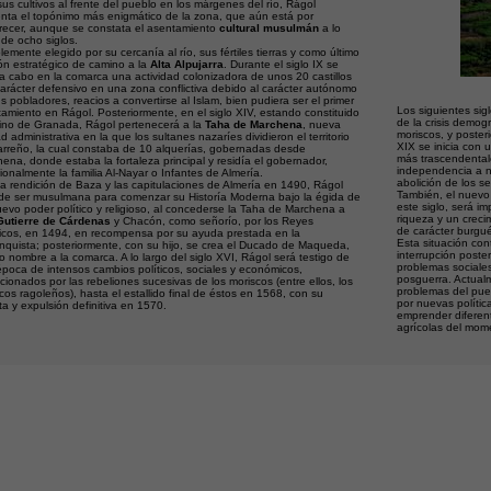
us cultivos al frente del pueblo en los márgenes del río, Rágol
nta el topónimo más enigmático de la zona, que aún está por
recer, aunque se constata el asentamiento
cultural musulmán
a lo
 de ocho siglos.
lemente elegido por su cercanía al río, sus fértiles tierras y como último
ón estratégico de camino a la
Alta Alpujarra
. Durante el siglo IX se
 a cabo en la comarca una actividad colonizadora de unos 20 castillos
arácter defensivo en una zona conflictiva debido al carácter autónomo
s pobladores, reacios a convertirse al Islam, bien pudiera ser el primer
Los siguientes sigl
amiento en Rágol. Posteriormente, en el siglo XIV, estando constituido
de la crisis demog
ino de Granada, Rágol pertenecerá a la
Taha de Marchena
, nueva
moriscos, y posteri
d administrativa en la que los sultanes nazaríes dividieron el territorio
XIX se inicia con 
arreño, la cual constaba de 10 alquerías, gobernadas desde
más trascendental
ena, donde estaba la fortaleza principal y residía el gobernador,
independencia a ni
cionalmente la familia Al-Nayar o Infantes de Almería.
abolición de los s
la rendición de Baza y las capitulaciones de Almería en 1490, Rágol
También, el nuevo
de ser musulmana para comenzar su Historía Moderna bajo la égida de
este siglo, será i
evo poder político y religioso, al concederse la Taha de Marchena a
riqueza y un crec
Gutierre de Cárdenas
y Chacón, como señorío, por los Reyes
de carácter burgué
icos, en 1494, en recompensa por su ayuda prestada en la
Esta situación con
quista; posteriormente, con su hijo, se crea el Ducado de Maqueda,
interrupción post
 nombre a la comarca. A lo largo del siglo XVI, Rágol será testigo de
problemas sociales
poca de intensos cambios políticos, sociales y económicos,
posguerra. Actualm
cionados por las rebeliones sucesivas de los moriscos (entre ellos, los
problemas del pue
cos ragoleños), hasta el estallido final de éstos en 1568, con su
por nuevas políti
ta y expulsión definitiva en 1570.
emprender diferent
agrícolas del mom