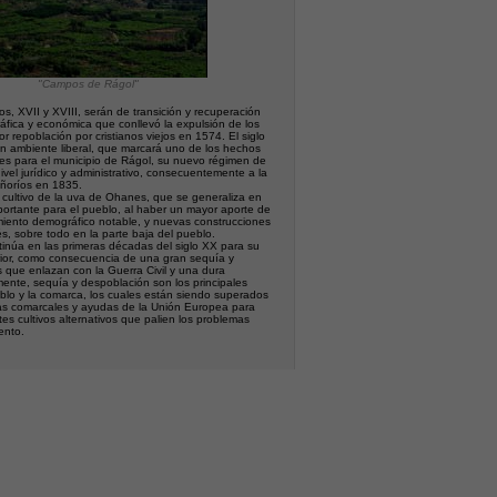
"Campos de Rágol"
os, XVII y XVIII, serán de transición y recuperación
ráfica y económica que conllevó la expulsión de los
or repoblación por cristianos viejos en 1574. El siglo
un ambiente liberal, que marcará uno de los hechos
es para el municipio de Rágol, su nuevo régimen de
vel jurídico y administrativo, consecuentemente a la
eñoríos en 1835.
 cultivo de la uva de Ohanes, que se generaliza en
mportante para el pueblo, al haber un mayor aporte de
imiento demográfico notable, y nuevas construcciones
s, sobre todo en la parte baja del pueblo.
tinúa en las primeras décadas del siglo XX para su
erior, como consecuencia de una gran sequía y
 que enlazan con la Guerra Civil y una dura
ente, sequía y despoblación son los principales
blo y la comarca, los cuales están siendo superados
cas comarcales y ayudas de la Unión Europea para
es cultivos alternativos que palien los problemas
ento.