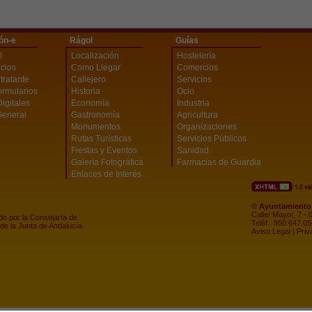
ón-e
Rágol
Guías
l
Localización
Hostelería
icios
Como Llegar
Comercios
ntratante
Callejero
Servicios
ormularios
Historia
Ocio
Digitales
Economía
Industria
General
Gastronomía
Agricultura
Monumentos
Organizaciones
Rutas Turísticas
Servicios Públicos
Fiestas y Eventos
Sanidad
Galería Fotográfica
Farmacias de Guardia
Enlaces de Interés
© Ayuntamiento 
Calle/ Mayor, 7 -
do por la Consejaría de
Teléf.: 950.647.0
de la Junta de Andalucía
Aviso Legal
|
Priv