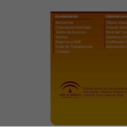
Ayuntamiento
Administraci
Bienvenida
Oficina Virtua
Corporación Municipal
Guía de Serv
Tablón de Anuncios
Perfil del Co
Normas
Impresos y F
Rágol en el BOP
Certificados 
Portal de Transparencia
Información 
Contacto
Este proyecto ha sido incentiva
Innovación, Ciencia y Empresa 
ORDEN 23 de Junio de 2008