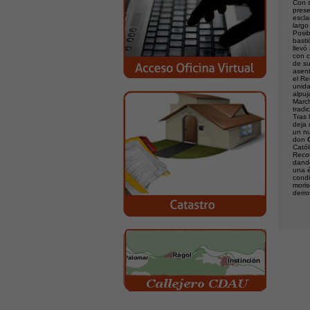
Con s
prese
escla
largo
Posib
basti
llevó
con c
de su
asent
el Re
unida
alpuj
March
tradi
Tras 
deja 
un nu
don
Catól
Recon
dando
una é
condi
moris
derro