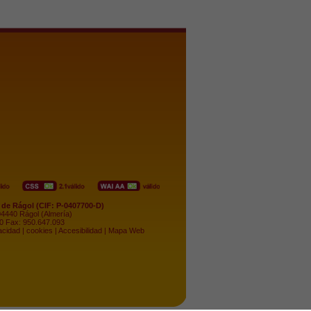
de Rágol (CIF: P-0407700-D)
 04440 Rágol (Almería)
50 Fax: 950.647.093
acidad
|
cookies
|
Accesibilidad
|
Mapa Web