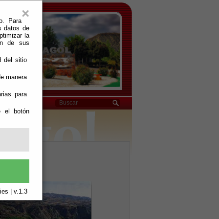
×
o. Para
s datos de
ptimizar la
ión de sus
 del sitio
 de manera
rias para
e el botón
es | v.1.3