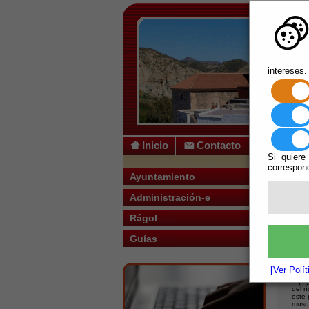
intereses.
Inicio
Contacto
Si quiere
correspond
Usted s
Ayuntamiento
Administración-e
Escuchar
Rágol
Nue
Guías
[Ver Polí
Rágol
Alpuj
del r
este 
musu