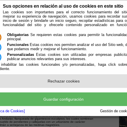
Sus opciones en relación al uso de cookies en este sitio
Las cookies son importantes para el correcto funcionamiento del siti
mejorar su experiencia de navegación, usamos cookies para recordar su
inicio de sesión y brindarle un inicio seguro, recopilar estadísticas para o
funcionalidad del sitio y ofrecerle contenido personalizado en func
Obligatorias
Se requieren estas cookies para permitir la funcionalidad
principal.
Funcionales
Estas cookies nos permiten analizar el uso del Sitio web,
que podamos medir y mejorar el funcionamiento.
Personalizadas
Estas cookies son utilizadas por empresas publicita
publicar anuncios relevantes para sus intereses.
 inhabilitar las cookies funcionales y/o personalizadas, haga click sobr
iente.
e encuentra aquí:
Inicio
/
/
Rechazar cookies
stros Orígenes
Guardar configuración
tica de Cookies]
Gestión de cooki
 es el municipio más occidental de esta comarca camino de la
arra
y que linda con la antigua Taha de Luchar; se ubica en la ribera
ío Andarax, flanqueada de gigantescos eucaliptos, los cuales sombrean
pueblo de pendientes y callejuelas con un urbanismo de carácter
lmán a semejanza de las medinas magrebíes.