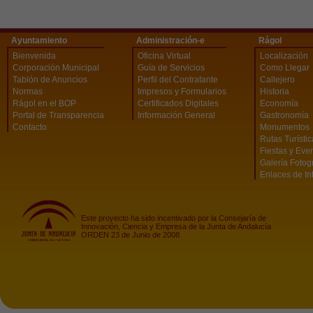
Ayuntamiento
Administración-e
Rágol
Bienvenida
Oficina Virtual
Localización
Corporación Municipal
Guía de Servicios
Como Llegar
Tablón de Anuncios
Perfil del Contratante
Callejero
Normas
Impresos y Formularios
Historia
Rágol en el BOP
Certificados Digitales
Economía
Portal de Transparencia
Información General
Gastronomía
Contacto
Monumentos
Rutas Turísti
Fiestas y Eve
Galería Fotog
Enlaces de In
Este proyecto ha sido incentivado por la Consejaría de
Innovación, Ciencia y Empresa de la Junta de Andalucía
ORDEN 23 de Junio de 2008