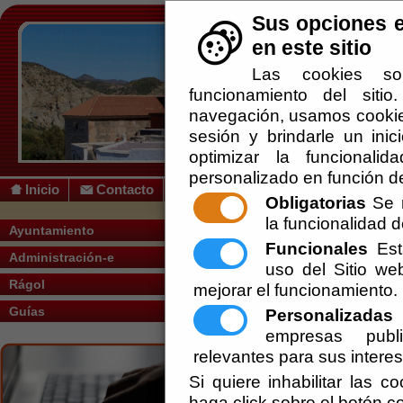
Sus opciones e
en este sitio
Las cookies so
funcionamiento del siti
navegación, usamos cookies
sesión y brindarle un inic
optimizar la funcionalid
personalizado en función de
Inicio
Contacto
Obligatorias
Se r
la funcionalidad de
Usted se encuentra aquí:
Inicio
/
Administ
Ayuntamiento
Funcionales
Esta
Administración-e
Escuchar
uso del Sitio w
REGLAMENTO
Rágol
mejorar el funcionamiento.
Artículo 9. D
Guías
Personalizadas
E
electrónicos.
empresas publi
Los ciudadanos
relevantes para sus intere
ciudadana u ofi
aplicación est
Si quiere inhabilitar las c
haga click sobre el botón c
1.
Utilizar estos servicios de buena fe
,