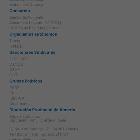
Manual del Concejal
Consorcio
Bomberos Poniente
Almanzora Levante R.T.R.S.U.
Gestión de Residuos Sector-II
Organismos autónomos
Tutela
U.N.E.D.
Seccionaes Sindicales
FeSP-UGT
C.C.O.O.
CSI-F
CGT
Grupos Políticos
PSOE
PP
IULV-CA
Ciudadanos
Diputación Provincial de Almería
Sede Electrónica
Diputación Provincial de Almería
C/ Navarro Rodrigo, 17 - 04001 Almería
Telf 950 211 100 Fax: 950 211 131
registro@dipalme.org