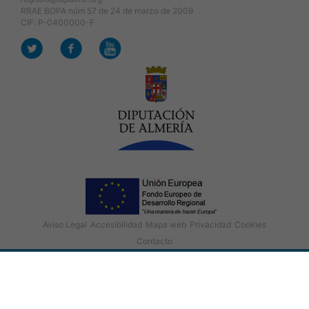
RRAE BOPA núm 57 de 24 de marzo de 2009
CIF: P-0400000-F
Aviso Legal
Accesibilidad
Mapa web
Privacidad
Cookies
Contacto