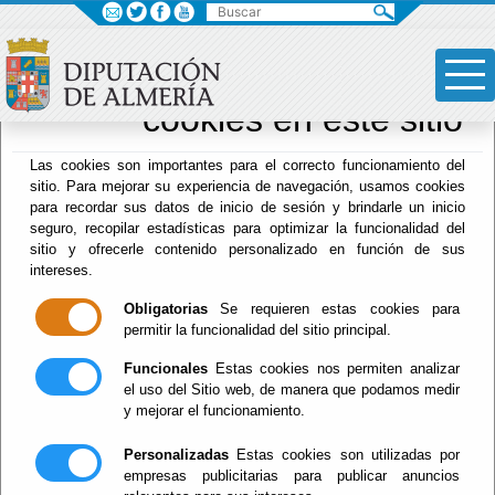
×
Sus opciones en
relación al uso de
cookies en este sitio
Drogodependencias
Las cookies son importantes para el correcto funcionamiento del
sitio. Para mejorar su experiencia de navegación, usamos cookies
para recordar sus datos de inicio de sesión y brindarle un inicio
seguro, recopilar estadísticas para optimizar la funcionalidad del
Menú Hacienda
sitio y ofrecerle contenido personalizado en función de sus
intereses.
Inicio
-
Drogodependencias
- TELÉFONOS DE LOS
CENTROS DE TRATAMIENTO EN LA PROVINCIA
Obligatorias
Se requieren estas cookies para
permitir la funcionalidad del sitio principal.
TELÉFONOS DE
Funcionales
Estas cookies nos permiten analizar
el uso del Sitio web, de manera que podamos medir
LOS CENTROS DE
y mejorar el funcionamiento.
TRATAMIENTO
Personalizadas
Estas cookies son utilizadas por
empresas publicitarias para publicar anuncios