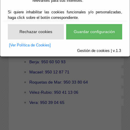
relevantes para sus intereses.
EN LA PROVINCIA
Si quiere inhabilitar las cookies funcionales y/o personalizadas,
haga click sobre el botón correspondiente.
Rechazar cookies
Guardar configuración
Almería: 950 21 11 01
[Ver Política de Cookies]
Gestión de cookies | v.1.3
Poniente (El Ejido): 950 57 09 06
Berja: 950 60 50 93
Macael: 950 12 87 71
Roquetas de Mar: 950 33 80 64
Vélez-Rubio: 950 41 13 06
Vera: 950 39 04 65