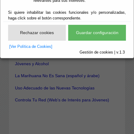
relevantes para sus intereses.
francés, rumano, árabe)
Si quiere inhabilitar las cookies funcionales y/o personalizadas,
Y ahora, ¿qué hago?. Cuando descubres que tu hijo
haga click sobre el botón correspondiente.
consume alguna droga. Información para padres y
madres
Rechazar cookies
Guardar configuración
Prevención en el Ámbito Familiar
[Ver Política de Cookies]
Programa de Hábitos de Vida Saludable
Gestión de cookies | v.1.3
Jóvenes y Alcohol
La Marihuana No Es Sana
(español y árabe)
Uso Adecuado de las Nuevas Tecnologías
Controla Tu Red (Web's de Interés para Jóvenes)