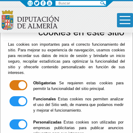
×
Sus opciones en
relación al uso de
cookies en este sitio
Drogodependencias
Las cookies son importantes para el correcto funcionamiento del
sitio. Para mejorar su experiencia de navegación, usamos cookies
para recordar sus datos de inicio de sesión y brindarle un inicio
seguro, recopilar estadísticas para optimizar la funcionalidad del
Menú Hacienda
sitio y ofrecerle contenido personalizado en función de sus
intereses.
Inicio
-
Drogodependencias
- FOLLETOS
Obligatorias
Se requieren estas cookies para
FOLLETOS
permitir la funcionalidad del sitio principal.
Funcionales
Estas cookies nos permiten analizar
el uso del Sitio web, de manera que podamos medir
y mejorar el funcionamiento.
Personalizadas
Estas cookies son utilizadas por
Información General SPDA
(español, inglés,
empresas publicitarias para publicar anuncios