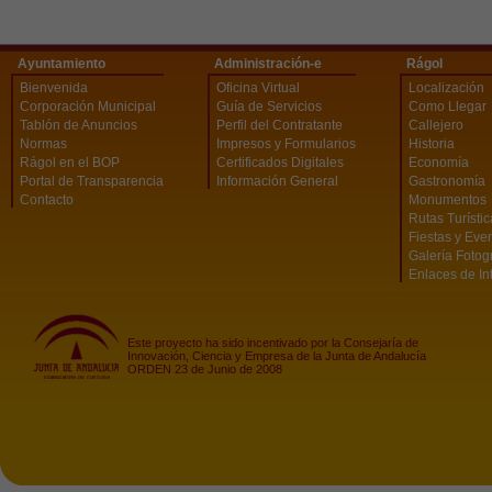
Ayuntamiento
Administración-e
Rágol
Bienvenida
Oficina Virtual
Localización
Corporación Municipal
Guía de Servicios
Como Llegar
Tablón de Anuncios
Perfil del Contratante
Callejero
Normas
Impresos y Formularios
Historia
Rágol en el BOP
Certificados Digitales
Economía
Portal de Transparencia
Información General
Gastronomía
Contacto
Monumentos
Rutas Turísti
Fiestas y Eve
Galería Fotog
Enlaces de In
Este proyecto ha sido incentivado por la Consejaría de
Innovación, Ciencia y Empresa de la Junta de Andalucía
ORDEN 23 de Junio de 2008