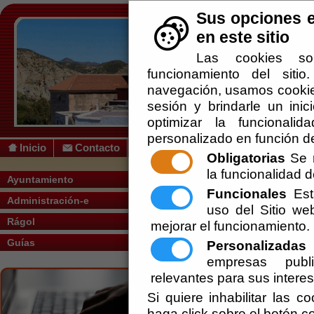
Sus opciones e
en este sitio
Las cookies so
funcionamiento del siti
navegación, usamos cookies
sesión y brindarle un inic
optimizar la funcionalid
personalizado en función de
Inicio
Contacto
Obligatorias
Se r
la funcionalidad de
Usted se encuentra aquí:
Inicio
/
/
Farmac
Ayuntamiento
Funcionales
Esta
Administración-e
uso del Sitio w
Rágol
mejorar el funcionamiento.
Guías
Personalizadas
E
empresas publi
relevantes para sus intere
Si quiere inhabilitar las c
haga click sobre el botón c