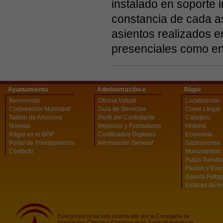
instalado en soporte 
constancia de cada as
asientos realizados en
presenciales como en 
Ayuntamiento
Administración-e
Rágol
Bienvenida
Oficina Virtual
Localización
Corporación Municipal
Guía de Servicios
Como Llegar
Tablón de Anuncios
Perfil del Contratante
Callejero
Normas
Impresos y Formularios
Historia
Rágol en el BOP
Certificados Digitales
Economía
Portal de Transparencia
Información General
Gastronomía
Contacto
Monumentos
Rutas Turísti
Fiestas y Eve
Galería Fotog
Enlaces de In
Este proyecto ha sido incentivado por la Consejaría de
Innovación, Ciencia y Empresa de la Junta de Andalucía