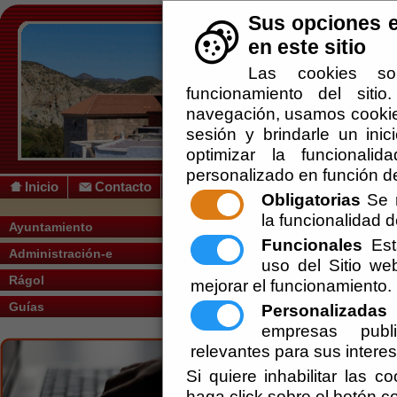
Sus opciones e
en este sitio
Las cookies so
funcionamiento del siti
navegación, usamos cookies
sesión y brindarle un inic
optimizar la funcionalid
personalizado en función de
Inicio
Contacto
Obligatorias
Se r
la funcionalidad de
Usted se encuentra a
Ayuntamiento
Funcionales
Esta
Administración-e
uso del Sitio w
[
Tablon de Anuncios
] ac
Rágol
mejorar el funcionamiento.
Pleno
Guías
Personalizadas
E
empresas publi
[
Servicios
] PRESENTAC
relevantes para sus intere
Si quiere inhabilitar las c
COMPLEMENTARIA
haga click sobre el botón c