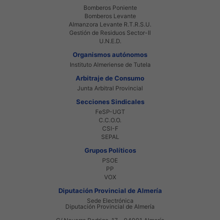
Bomberos Poniente
Bomberos Levante
Almanzora Levante R.T.R.S.U.
Gestión de Residuos Sector-II
U.N.E.D.
Organismos autónomos
Instituto Almeriense de Tutela
Arbitraje de Consumo
Junta Arbitral Provincial
Secciones Sindicales
FeSP-UGT
C.C.O.O.
CSI-F
SEPAL
Grupos Políticos
PSOE
PP
VOX
Diputación Provincial de Almería
Sede Electrónica
Diputación Provincial de Almería