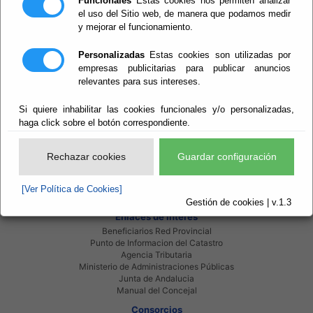
Funcionales
Estas cookies nos permiten analizar
el uso del Sitio web, de manera que podamos medir
Actualmente no existen documentos sobre el tema
y mejorar el funcionamiento.
solicitado. Disculpen las molestias.
Personalizadas
Estas cookies son utilizadas por
empresas publicitarias para publicar anuncios
relevantes para sus intereses.
Si quiere inhabilitar las cookies funcionales y/o personalizadas,
haga click sobre el botón correspondiente.
Red Provincial
Intranet Provincial
Rechazar cookies
Guardar configuración
Intranet Adheridos
Intranet Beneficiarios
Servicios EE.LL.
[Ver Política de Cookies]
Red Provincial
Gestión de cookies | v.1.3
Enlaces de interés
Beneficiarios Red Provincial
Punto de Informacion del Catastro
Agencia Tributaria
Ministerio de Administraciones Públicas
Junta de Andalucia
Manual del Concejal
Consorcios