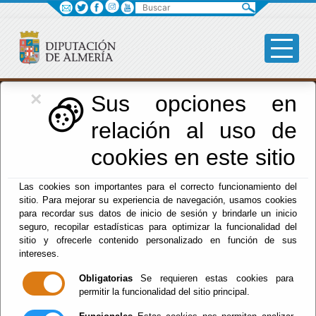
Buscar
×
Formación
Sus opciones en
relación al uso de
Menú Formación
cookies en este sitio
Inicio
-
Formación
- Tablón de Anuncios
Las cookies son importantes para el correcto funcionamiento del
sitio. Para mejorar su experiencia de navegación, usamos cookies
Tablón de
para recordar sus datos de inicio de sesión y brindarle un inicio
seguro, recopilar estadísticas para optimizar la funcionalidad del
Anuncios
sitio y ofrecerle contenido personalizado en función de sus
intereses.
Obligatorias
Se requieren estas cookies para
permitir la funcionalidad del sitio principal.