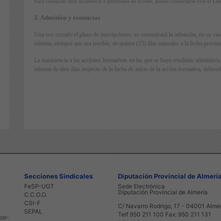
Para cualquier otra incidencia o problema de acceso, puede contactarse con el Ce
3. Admisión y renuncias
Una vez cerrado el plazo de inscripciones, se comunicará la admisión, en su caso
mínima, siempre que sea posible, de quince (15) días naturales a la fecha previst
La inasistencia a las acciones formativas en las que se haya resultado admitido
mínima de diez días respecto de la fecha de inicio de la acción formativa, debien
Secciones Sindicales
Diputación Provincial de Almerí
FeSP-UGT
Sede Electrónica
Diputación Provincial de Almería
C.C.O.O.
CSI-F
C/ Navarro Rodrigo, 17 - 04001 Alme
SEPAL
Telf 950 211 100 Fax: 950 211 131
tor-