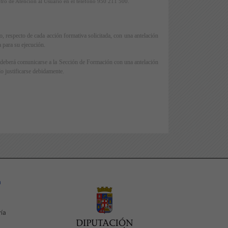
ntro de Atención al Usuario en el teléfono 950 211 500.
, respecto de cada acción formativa solicitada, con una antelación
a para su ejecución.
/a deberá comunicarse a la Sección de Formación con una antelación
do justificarse debidamente.
a
ría