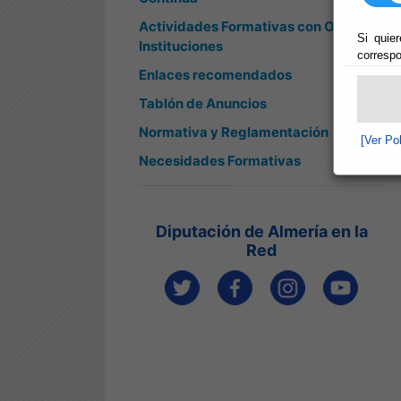
Actividades Formativas con Otras
Si quier
Instituciones
correspo
Enlaces recomendados
Tablón de Anuncios
Normativa y Reglamentación
[Ver Po
Necesidades Formativas
Diputación de Almería en la
Red