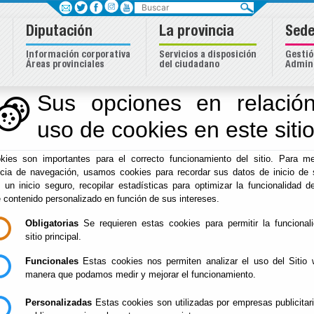
Buscar
Diputación
La provincia
Sede
Información corporativa
Servicios a disposición
Gestió
Áreas provinciales
del ciudadano
Admini
Sus opciones en relación
uso de cookies en este siti
kies son importantes para el correcto funcionamiento del sitio. Para me
ncia de navegación, usamos cookies para recordar sus datos de inicio de 
e un inicio seguro, recopilar estadísticas para optimizar la funcionalidad de
e contenido personalizado en función de sus intereses.
Obligatorias
Se requieren estas cookies para permitir la funcional
Inicio
sitio principal.
Funcionales
Estas cookies nos permiten analizar el uso del Sitio 
I
nscripc
manera que podamos medir y mejorar el funcionamiento.
Cursos del Plan Agru
Personalizadas
Estas cookies son utilizadas por empresas publicitar