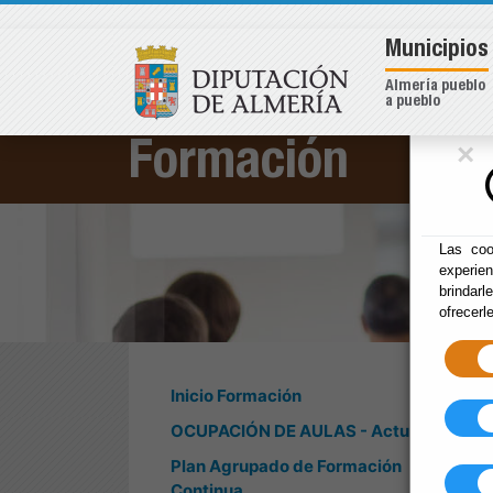
Municipios
Almería pueblo
a pueblo
×
Formación
Las coo
experie
brindarl
ofrecerl
Inicio Formación
OCUPACIÓN DE AULAS - Actualidad
Plan Agrupado de Formación
Continua