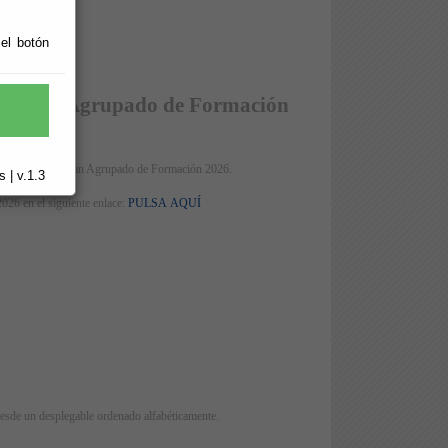
6
 el botón
s del Plan Agrupado de Formación
 incluidos en el Plan Agrupado de Formación 2026.
 | v.1.3
2026 en el siguiente enlace:
PULSA AQUÍ
desde un desplegable ordenado alfabéticamente.