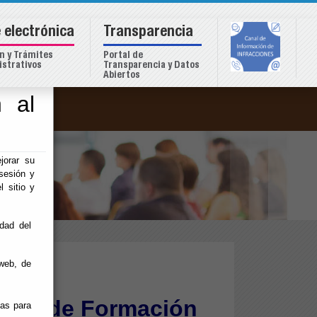
 electrónica
Transparencia
n y Trámites
Portal de
strativos
Transparencia y Datos
Abiertos
 al
o
jorar su
sesión y
l sitio y
idad del
web, de
iones
pado de Formación
ias para