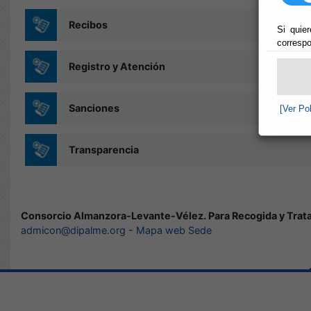
Recibos
Si quier
correspo
Registro y Atención
Sanciones
[Ver Po
Transparencia
Consorcio Almanzora-Levante-Vélez. Para Recogida y Tra
admicon@dipalme.org
-
Mapa web Sede