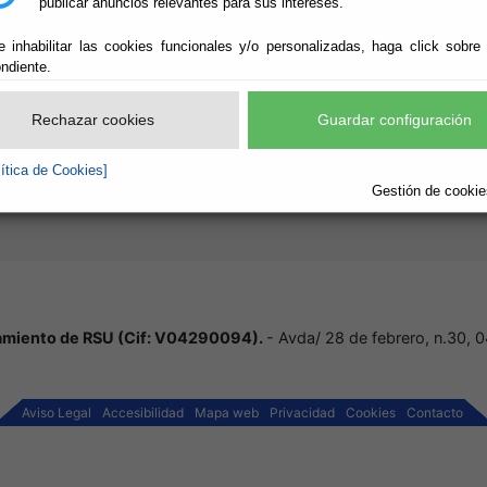
publicar anuncios relevantes para sus intereses.
e inhabilitar las cookies funcionales y/o personalizadas, haga click sobre
ndiente.
Rechazar cookies
Guardar configuración
lítica de Cookies]
Gestión de cookies
tamiento de RSU (Cif: V04290094).
- Avda/ 28 de febrero, n.30,
Aviso Legal
Accesibilidad
Mapa web
Privacidad
Cookies
Contacto