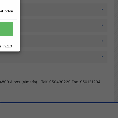
 el botón
 | v.1.3
 04800 Albox (Almería) - Telf. 950430229 Fax. 950121204