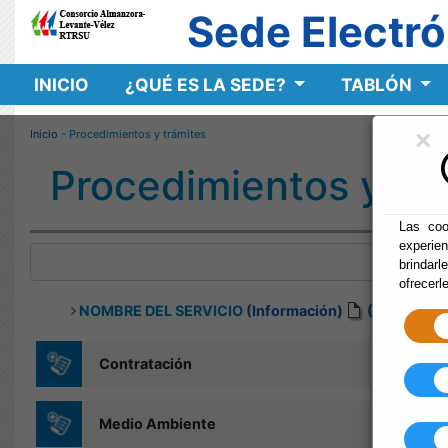
Sede Electró
INICIO
¿QUÉ ES LA SEDE?
TABLÓN
×
Inicio
- Procedimientos y trámites
Procedimientos y tr
Las coo
experie
brindarl
ofrecerl
NOMBRE DEL SERVICIO
(Información)
(Modelo Sol
Contratación
Medio Ambiente