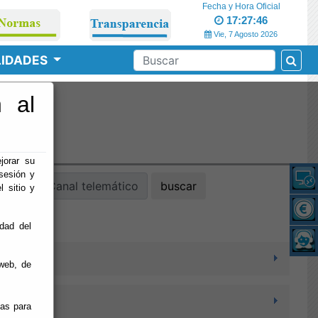
Fecha y Hora Oficial
17:27:46
Vie, 7 Agosto 2026
LIDADES
 al
o
jorar su
sesión y
Canal telemático
buscar
l sitio y
idad del
web, de
ias para