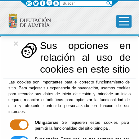
Buscar
×
Red Provincial
Sus opciones en
relación al uso de
de Almería
cookies en este sitio
Las cookies son importantes para el correcto funcionamiento del
Menú RPC
sitio. Para mejorar su experiencia de navegación, usamos cookies
para recordar sus datos de inicio de sesión y brindarle un inicio
Inicio
- Preguntas Frecuentes
seguro, recopilar estadísticas para optimizar la funcionalidad del
sitio y ofrecerle contenido personalizado en función de sus
Buscar
intereses.
Actividades
Obligatorias
Se requieren estas cookies para
permitir la funcionalidad del sitio principal.
Administración Electrónica