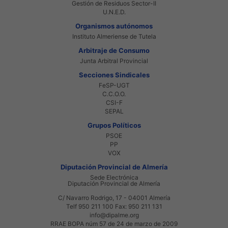
Gestión de Residuos Sector-II
U.N.E.D.
Organismos autónomos
Instituto Almeriense de Tutela
Arbitraje de Consumo
Junta Arbitral Provincial
Secciones Sindicales
FeSP-UGT
C.C.O.O.
CSI-F
SEPAL
Grupos Políticos
PSOE
PP
VOX
Diputación Provincial de Almería
Sede Electrónica
Diputación Provincial de Almería
C/ Navarro Rodrigo, 17 - 04001 Almería
Telf 950 211 100 Fax: 950 211 131
info@dipalme.org
RRAE BOPA núm 57 de 24 de marzo de 2009