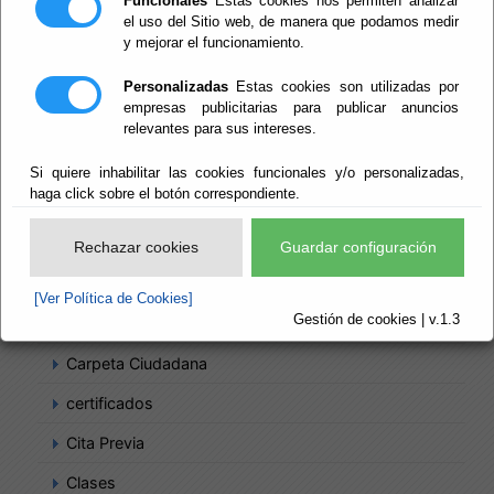
Funcionales
Estas cookies nos permiten analizar
Agenda
el uso del Sitio web, de manera que podamos medir
y mejorar el funcionamiento.
Alertas
Almacenes
Personalizadas
Estas cookies son utilizadas por
empresas publicitarias para publicar anuncios
Aplicaciones
relevantes para sus intereses.
APP
Si quiere inhabilitar las cookies funcionales y/o personalizadas,
haga click sobre el botón correspondiente.
Asistencia Informática
Bienes Histórico Artísticos
Rechazar cookies
Guardar configuración
Buzones Departamentales
[Ver Política de Cookies]
Gestión de cookies | v.1.3
Cajeros
Carpeta Ciudadana
certificados
Cita Previa
Clases