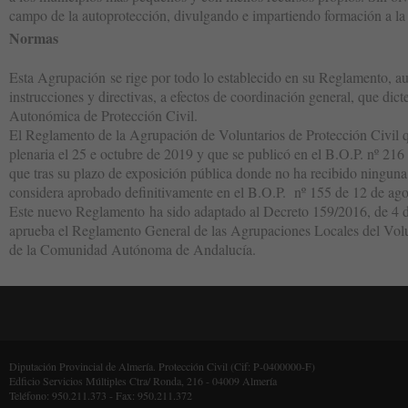
campo de la autoprotección, divulgando e impartiendo formación a la
Normas
Esta Agrupación se rige por todo lo establecido en su Reglamento, a
instrucciones y directivas, a efectos de coordinación general, que di
Autonómica de Protección Civil.
El Reglamento de la Agrupación de Voluntarios de Protección Civil 
plenaria el 25 e octubre de 2019 y que se publicó en el B.O.P. nº 21
que tras su plazo de exposición pública donde no ha recibido ninguna
considera aprobado definitivamente en el B.O.P. nº 155 de 12 de ago
Este nuevo Reglamento ha sido adaptado al Decreto 159/2016, de 4 de
aprueba el Reglamento General de las Agrupaciones Locales del Volu
de la Comunidad Autónoma de Andalucía.
Diputación Provincial de Almería. Protección Civil (Cif: P-0400000-F)
Edficio Servicios Múltiples Ctra/ Ronda, 216 - 04009 Almería
Teléfono: 950.211.373 - Fax: 950.211.372