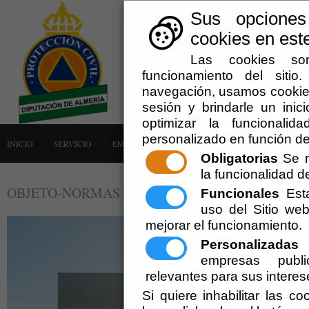
Sus opciones
cookies en este
Las cookies son
funcionamiento del siti
navegación, usamos cookies
sesión y brindarle un inici
optimizar la funcionalid
personalizado en función de
INICIO
SERVICIO
EMERGENCIAS
LA AGRUPACIÓN
AVISOS
Obligatorias
Se r
la funcionalidad del
OBJETO-NORMAS
Funcionales
Esta
uso del Sitio w
mejorar el funcionamiento.
Personalizadas
E
empresas publi
relevantes para sus interes
Si quiere inhabilitar las c