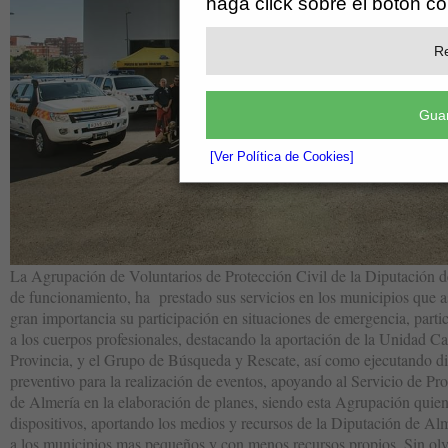
haga click sobre el botón c
Re
Guar
[Ver Política de Cookies]
La Agrupación de Voluntarios de Protección Civil de la Diputación d
de funcionamiento, ha prestado sus servicios en los municipios que así
gran importancia su participación en situaciones de emergencia, part
a los cuerpos profesionales, destacando la aportación de la Unidad Ca
Provincia, y el Grupo de Búsqueda y Rescate, así como ejecutando dis
preventivo para la realización de eventos, apoyando al Servicio de Pr
de Almería en la elaboración de planes, siendo esta Agrupación quien
dispositivos, aportando los medios y recursos de la Diputación de Al
a los municipios mas pequeños y con menos recursos propios. Sin olvi