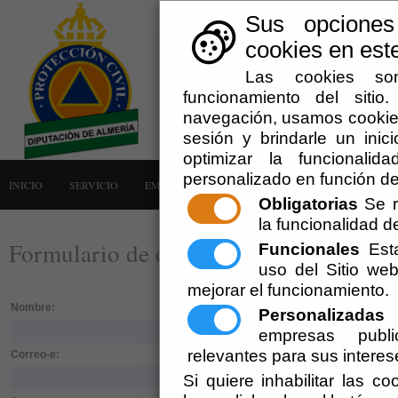
Sus opciones
cookies en este
Las cookies son
funcionamiento del siti
navegación, usamos cookies
sesión y brindarle un inici
optimizar la funcionalid
personalizado en función de
INICIO
SERVICIO
EMERGENCIAS
LA AGRUPACIÓN
AVISOS
Obligatorias
Se r
la funcionalidad del
Formulario de contacto
Funcionales
Esta
uso del Sitio w
mejorar el funcionamiento.
Mensaje:
Nombre:
Personalizadas
E
empresas publi
relevantes para sus interes
Correo-e:
Si quiere inhabilitar las c