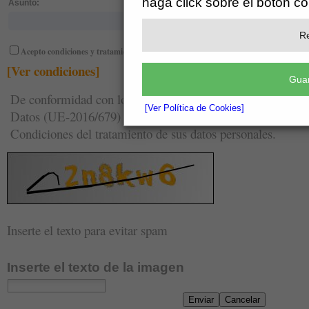
haga click sobre el botón c
Asunto:
Re
Acepto condiciones y tratamiento de los datos
[Ver condiciones]
Guar
De conformidad con lo establecido en el Reglamento Gener
[Ver Política de Cookies]
Datos (UE-2016/679) hemos adaptado nuestra Política de 
Condiciones del tratamiento de sus datos personales.
Inserte el texto para evitar spam
Inserte el texto de la imagen
Enviar
Cancelar