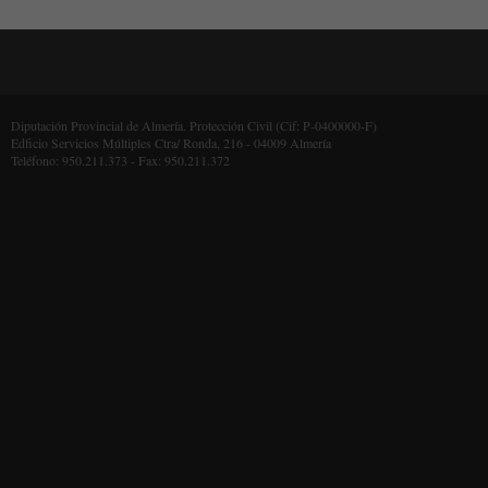
Diputación Provincial de Almería. Protección Civil (Cif: P-0400000-F)
Edficio Servicios Múltiples Ctra/ Ronda, 216 - 04009 Almería
Teléfono: 950.211.373 - Fax: 950.211.372