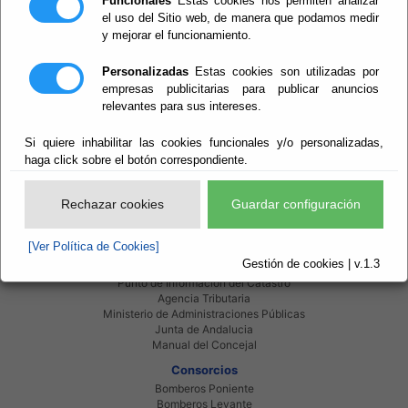
Funcionales
Estas cookies nos permiten analizar
el uso del Sitio web, de manera que podamos medir
y mejorar el funcionamiento.
Personalizadas
Estas cookies son utilizadas por
empresas publicitarias para publicar anuncios
relevantes para sus intereses.
Red Provincial
Si quiere inhabilitar las cookies funcionales y/o personalizadas,
haga click sobre el botón correspondiente.
Intranet Provincial
Intranet Adheridos
Intranet Beneficiarios
Rechazar cookies
Guardar configuración
Servicios EE.LL.
Red Provincial
[Ver Política de Cookies]
Enlaces de interés
Gestión de cookies | v.1.3
Beneficiarios Red Provincial
Punto de Informacion del Catastro
Agencia Tributaria
Ministerio de Administraciones Públicas
Junta de Andalucia
Manual del Concejal
Consorcios
Bomberos Poniente
Bomberos Levante