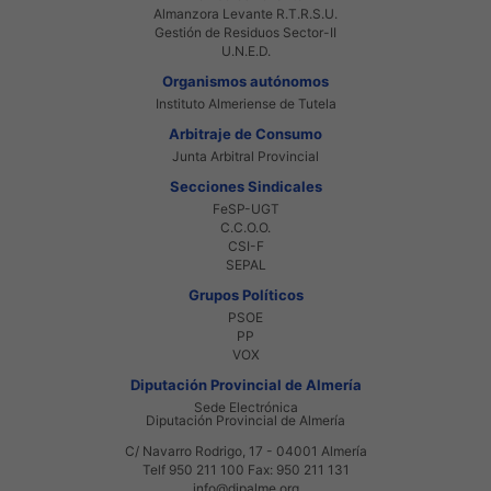
Almanzora Levante R.T.R.S.U.
Gestión de Residuos Sector-II
U.N.E.D.
Organismos autónomos
Instituto Almeriense de Tutela
Arbitraje de Consumo
Junta Arbitral Provincial
Secciones Sindicales
FeSP-UGT
C.C.O.O.
CSI-F
SEPAL
Grupos Políticos
PSOE
PP
VOX
Diputación Provincial de Almería
Sede Electrónica
Diputación Provincial de Almería
C/ Navarro Rodrigo, 17 - 04001 Almería
Telf 950 211 100 Fax: 950 211 131
info@dipalme.org