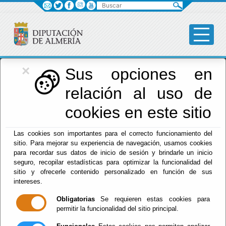
Buscar
×
Vivero Provincial
Sus opciones en
relación al uso de
Menú Vivero Provincial
cookies en este sitio
Inicio
-
Fomento
- Galería de fotos
Las cookies son importantes para el correcto funcionamiento del
sitio. Para mejorar su experiencia de navegación, usamos cookies
Fotos
para recordar sus datos de inicio de sesión y brindarle un inicio
seguro, recopilar estadísticas para optimizar la funcionalidad del
sitio y ofrecerle contenido personalizado en función de sus
intereses.
Obligatorias
Se requieren estas cookies para
Instalaciones
permitir la funcionalidad del sitio principal.
Parques y Jardines