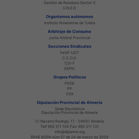
Gestión de Residuos Sector-II
U.N.E.D.
Organismos autónomos
Instituto Almeriense de Tutela
Arbitraje de Consumo
Junta Arbitral Provincial
Secciones Sindicales
FeSP-UGT
C.C.O.O.
CSI-F
SEPAL
Grupos Políticos
PSOE
PP
VOX
Diputación Provincial de Almería
Sede Electrónica
Diputación Provincial de Almería
C/ Navarro Rodrigo, 17 - 04001 Almería
Telf 950 211 100 Fax: 950 211 131
info@dipalme.org
RRAE BOPA núm 57 de 24 de marzo de 2009