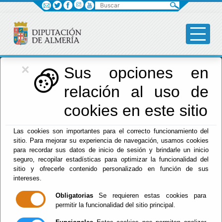
Buscar
×
Red Provincial
Sus opciones en
relación al uso de
de Almería
cookies en este sitio
Las cookies son importantes para el correcto funcionamiento del
Menú RPC
sitio. Para mejorar su experiencia de navegación, usamos cookies
para recordar sus datos de inicio de sesión y brindarle un inicio
Inicio
- Formulario de contacto
seguro, recopilar estadísticas para optimizar la funcionalidad del
sitio y ofrecerle contenido personalizado en función de sus
Nombre:
Mensaje:
intereses.
Obligatorias
Se requieren estas cookies para
Correo-e:
permitir la funcionalidad del sitio principal.