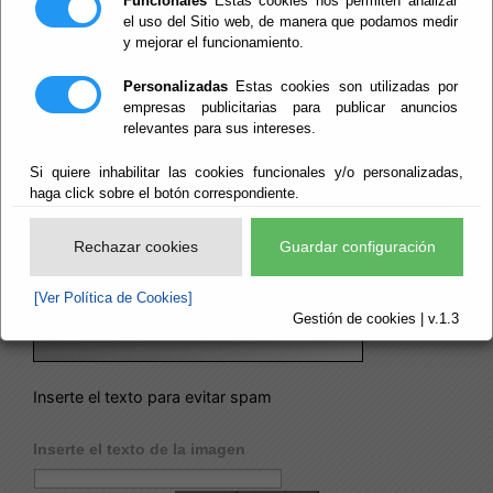
Funcionales
Estas cookies nos permiten analizar
el uso del Sitio web, de manera que podamos medir
Asunto:
y mejorar el funcionamiento.
Personalizadas
Estas cookies son utilizadas por
empresas publicitarias para publicar anuncios
Acepto condiciones y tratamiento de los datos
relevantes para sus intereses.
[Ver condiciones]
Si quiere inhabilitar las cookies funcionales y/o personalizadas,
De conformidad con lo establecido en el Reglamento
haga click sobre el botón correspondiente.
General de Protección de Datos (UE-2016/679) hemos
adaptado nuestra Política de Privacidad
[Ver]
y las
Rechazar cookies
Guardar configuración
Condiciones del tratamiento de sus datos personales.
[Ver Política de Cookies]
Gestión de cookies | v.1.3
Inserte el texto para evitar spam
Inserte el texto de la imagen