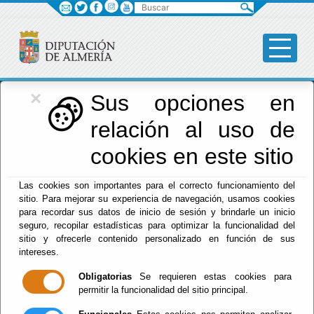
Buscar
×
Red Provincial
Sus opciones en
relación al uso de
de Almería
cookies en este sitio
Las cookies son importantes para el correcto funcionamiento del
Menú RPC
sitio. Para mejorar su experiencia de navegación, usamos cookies
para recordar sus datos de inicio de sesión y brindarle un inicio
Inicio
- Farmacias de guardia - Sorbas
seguro, recopilar estadísticas para optimizar la funcionalidad del
sitio y ofrecerle contenido personalizado en función de sus
Hora: 19:40:06
intereses.
Obligatorias
Se requieren estas cookies para
permitir la funcionalidad del sitio principal.