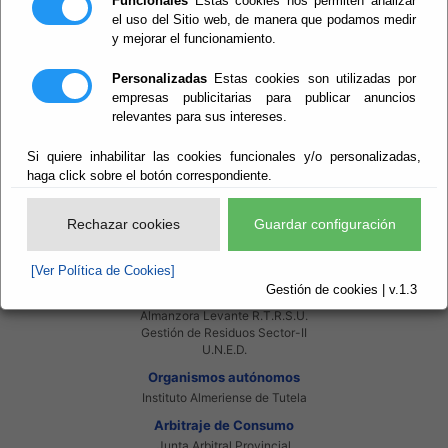
Funcionales
Estas cookies nos permiten analizar
Red Provincial
el uso del Sitio web, de manera que podamos medir
Intranet Provincial
y mejorar el funcionamiento.
Intranet Adheridos
Intranet Beneficiarios
Personalizadas
Estas cookies son utilizadas por
Servicios EE.LL.
empresas publicitarias para publicar anuncios
Red Provincial
relevantes para sus intereses.
Enlaces de interés
Beneficiarios Red Provincial
Si quiere inhabilitar las cookies funcionales y/o personalizadas,
Punto de Informacion del Catastro
haga click sobre el botón correspondiente.
Agencia Tributaria
Ministerio de Administraciones Públicas
Junta de Andalucia
Rechazar cookies
Guardar configuración
Manual del Concejal
Consorcios
[Ver Política de Cookies]
Bomberos Poniente
Gestión de cookies | v.1.3
Bomberos Levante
Almanzora Levante R.T.R.S.U.
Gestión de Residuos Sector-II
U.N.E.D.
Organismos autónomos
Instituto Almeriense de Tutela
Arbitraje de Consumo
Junta Arbitral Provincial