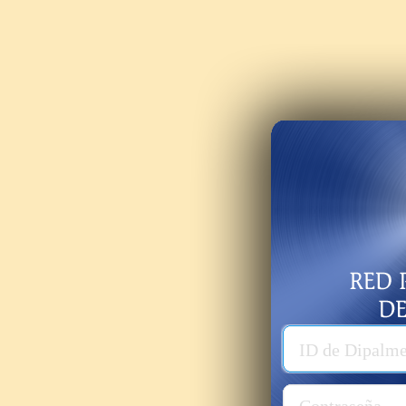
Usuario
ID de Dipalm
Password
Contraseña