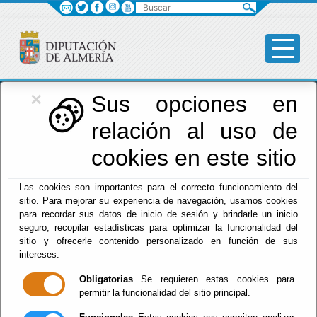
Buscar
×
Diputación
Sus opciones en
relación al uso de
Menú Diputación
cookies en este sitio
Inicio
-
Diputación
- Tablón de Anuncios - Economía y
Las cookies son importantes para el correcto funcionamiento del
Hacienda - Periodo Medio de Pago - Periodo Medio de
sitio. Para mejorar su experiencia de navegación, usamos cookies
Pago
para recordar sus datos de inicio de sesión y brindarle un inicio
seguro, recopilar estadísticas para optimizar la funcionalidad del
sitio y ofrecerle contenido personalizado en función de sus
2016
intereses.
2015
Obligatorias
Se requieren estas cookies para
permitir la funcionalidad del sitio principal.