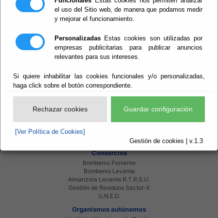
Funcionales
Estas cookies nos permiten analizar
el uso del Sitio web, de manera que podamos medir
y mejorar el funcionamiento.
Red Provincial
Personalizadas
Estas cookies son utilizadas por
Intranet Provincial
empresas publicitarias para publicar anuncios
Intranet Adheridos
relevantes para sus intereses.
Intranet Beneficiarios
Servicios EE.LL.
Red Provincial
Si quiere inhabilitar las cookies funcionales y/o personalizadas,
haga click sobre el botón correspondiente.
Enlaces de interés
Beneficiarios Red Provincial
Punto de Informacion del Catastro
Rechazar cookies
Guardar configuración
Agencia Tributaria
Ministerio de Administraciones Públicas
Junta de Andalucia
[Ver Política de Cookies]
Manual del Concejal
Gestión de cookies | v.1.3
Consorcios
Bomberos Poniente
Bomberos Levante
Almanzora Levante R.T.R.S.U.
Gestión de Residuos Sector-II
U.N.E.D.
Organismos autónomos