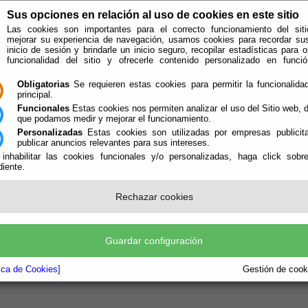
Sus opciones en relación al uso de cookies en este sitio
Las cookies son importantes para el correcto funcionamiento del siti
mejorar su experiencia de navegación, usamos cookies para recordar su
inicio de sesión y brindarle un inicio seguro, recopilar estadísticas para o
funcionalidad del sitio y ofrecerle contenido personalizado en func
Obligatorias
Se requieren estas cookies para permitir la funcionalidad
principal.
Funcionales
Estas cookies nos permiten analizar el uso del Sitio web,
que podamos medir y mejorar el funcionamiento.
Personalizadas
Estas cookies son utilizadas por empresas publicita
publicar anuncios relevantes para sus intereses.
 inhabilitar las cookies funcionales y/o personalizadas, haga click sobr
iente.
e encuentra aquí:
Inicio
/
/
Tablón de Anuncios - Normas en Trámite de Aprobación
Rechazar cookies
te no existen documentos sobre el tema solicitado. Disculpen las molestias.
Guardar configuración
tica de Cookies]
Gestión de cooki