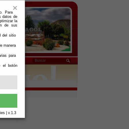
×
o. Para
s datos de
ptimizar la
ión de sus
 del sitio
 de manera
rias para
e el botón
es | v.1.3