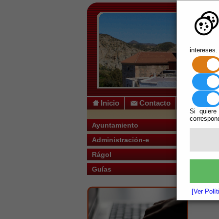
intereses.
Inicio
Contacto
Si quiere
correspond
Usted s
Ayuntamiento
Administración-e
Rágol
Guías
Actualmen
[Ver Polí