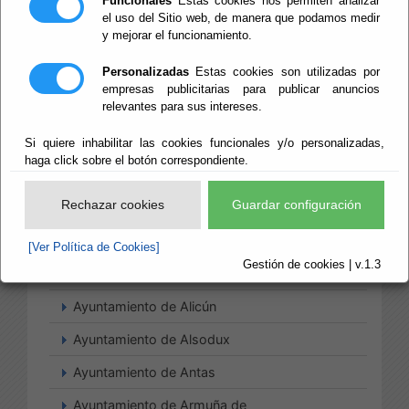
Funcionales
Estas cookies nos permiten analizar
el uso del Sitio web, de manera que podamos medir
y mejorar el funcionamiento.
Ayuntamiento de Abla
Personalizadas
Estas cookies son utilizadas por
empresas publicitarias para publicar anuncios
Ayuntamiento de Albanchez
relevantes para sus intereses.
Ayuntamiento de Alcolea
Si quiere inhabilitar las cookies funcionales y/o personalizadas,
Ayuntamiento de Alcóntar
haga click sobre el botón correspondiente.
Ayuntamiento de Alcudia de
Rechazar cookies
Guardar configuración
Monteagud
Ayuntamiento de Alhabia
[Ver Política de Cookies]
Gestión de cookies | v.1.3
Ayuntamiento de Alhama de Almería
Ayuntamiento de Alicún
Ayuntamiento de Alsodux
Ayuntamiento de Antas
Ayuntamiento de Armuña de