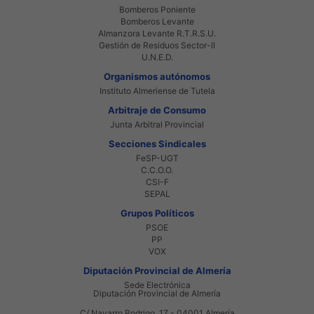
Bomberos Poniente
Bomberos Levante
Almanzora Levante R.T.R.S.U.
Gestión de Residuos Sector-II
U.N.E.D.
Organismos autónomos
Instituto Almeriense de Tutela
Arbitraje de Consumo
Junta Arbitral Provincial
Secciones Sindicales
FeSP-UGT
C.C.O.O.
CSI-F
SEPAL
Grupos Políticos
PSOE
PP
VOX
Diputación Provincial de Almería
Sede Electrónica
Diputación Provincial de Almería
C/ Navarro Rodrigo, 17 - 04001 Almería