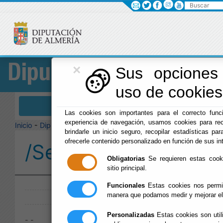
Buscar
×
Diputación
Sus opciones 
uso de cookies 
Menú Diputación
Las cookies son importantes para el correcto funci
experiencia de navegación, usamos cookies para rec
Inicio
-
Diputación
-
brindarle un inicio seguro, recopilar estadísticas par
ofrecerle contenido personalizado en función de sus in
/Servicios/cmsdipro/
Obligatorias
Se requieren estas cookie
sitio principal.
Publicado:
Funcionales
Estas cookies nos permit
manera que podamos medir y mejorar el
Personalizadas
Estas cookies son util
- -