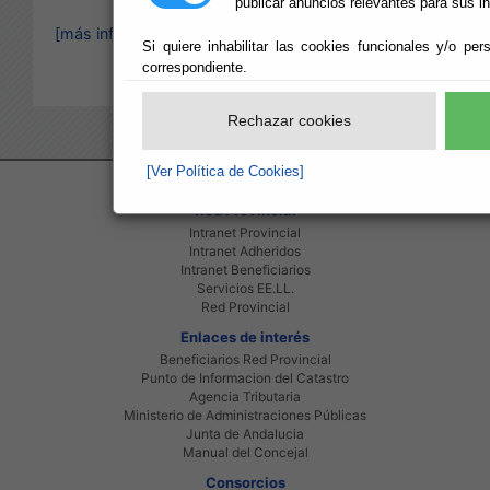
publicar anuncios relevantes para sus i
[más información]
Si quiere inhabilitar las cookies funcionales y/o per
correspondiente.
Rechazar cookies
[Ver Política de Cookies]
Red Provincial
Intranet Provincial
Intranet Adheridos
Intranet Beneficiarios
Servicios EE.LL.
Red Provincial
Enlaces de interés
Beneficiarios Red Provincial
Punto de Informacion del Catastro
Agencia Tributaria
Ministerio de Administraciones Públicas
Junta de Andalucia
Manual del Concejal
Consorcios