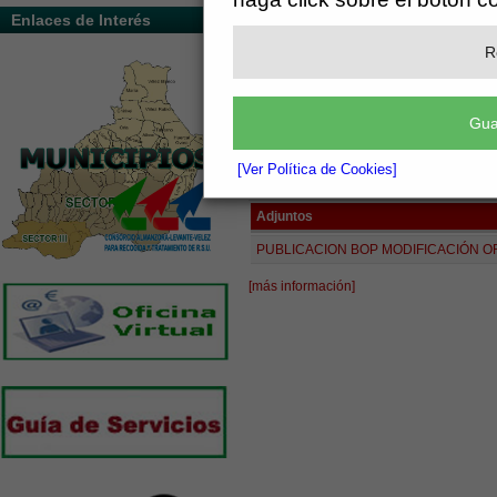
Enlaces de Interés
Medio Ambie
R
Administración
Gua
Normas - Ordenanzas
[Ver Política de Cookies]
(See attached file: PUBLICACION BOP MODI
Adjuntos
PUBLICACION BOP MODIFICACIÓN OR
[más información]