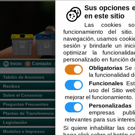
Sus opciones e
en este sitio
Las cookies so
funcionamiento del siti
navegación, usamos cookies
sesión y brindarle un inic
optimizar la funcionalid
personalizado en función de
Inicio
Contacto
Localización
Quién Somos
Obligatorias
Se r
la funcionalidad de
Usted se encuentra aquí:
Inicio
/
/
ORDEN
Tablón de Anuncios
VÉLEZ
Funcionales
Esta
Recibos
uso del Sitio w
Escuchar
ORDENANZA 
Sobre el Consorcio
mejorar el funcionamiento.
Preguntas Frecuentes
TASA DE R.S
Personalizadas
E
empresas publi
Plantas de Transferencia
ALMANZORA 
relevantes para sus intere
Legislación
Si quiere inhabilitar las c
Consorcio Almanzo
Modelos e Impresos
haga click sobre el botón c