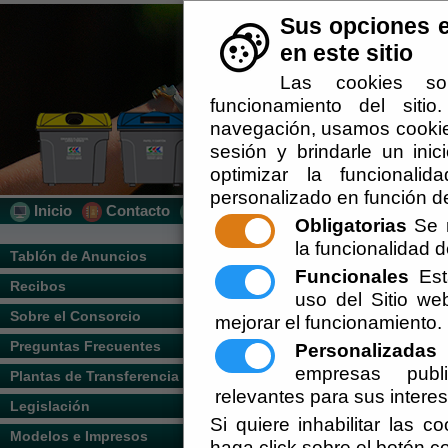
Sus opciones e
en este sitio
Las cookies so
funcionamiento del siti
navegación, usamos cookies
sesión y brindarle un inic
optimizar la funcionalid
personalizado en función de
Inicio
Contacto
Localización
Quién Somos
Obligatorias
Se r
la funcionalidad de
Usted se encuentra aquí:
Inicio
/
/
PUBLI
Tablón de Anuncios
Funcionales
Esta
Recibos
Escuchar
PUBLICACION
uso del Sitio w
Sobre el Consorcio
mejorar el funcionamiento.
ORDENANZA 
Preguntas Frecuentes
Personalizadas
E
TASA DE RS
empresas publi
Plantas de Transferencia
relevantes para sus intere
Legislación
Consorcio Almanzo
Si quiere inhabilitar las c
Modelos e Impresos
haga click sobre el botón c