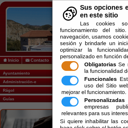
Sus opciones e
en este sitio
Las cookies so
funcionamiento del siti
navegación, usamos cookies
sesión y brindarle un inic
optimizar la funcionalid
personalizado en función de
Inicio
Contacto
Obligatorias
Se r
la funcionalidad de
Usted se encuentra aquí:
Inicio
/
/
VACUN
Ayuntamiento
Funcionales
Esta
Administración-e
Escuchar
uso del Sitio w
VACUNACION COV
Rágol
mejorar el funcionamiento.
Ayuntamiento de Rágol
Guías
Personalizadas
E
Secretaría
empresas publi
relevantes para sus intere
Personal - Promoción Interna -
Si quiere inhabilitar las c
haga click sobre el botón c