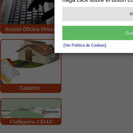
[más información]
Adjunto
R
vacunacion covid-19
Gua
[Ver Política de Cookies]