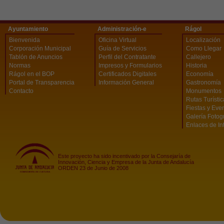
Ayuntamiento
Administración-e
Rágol
Bienvenida
Oficina Virtual
Localización
Corporación Municipal
Guía de Servicios
Como Llegar
Tablón de Anuncios
Perfil del Contratante
Callejero
Normas
Impresos y Formularios
Historia
Rágol en el BOP
Certificados Digitales
Economía
Portal de Transparencia
Información General
Gastronomía
Contacto
Monumentos
Rutas Turísti
Fiestas y Eve
Galería Fotog
Enlaces de In
Este proyecto ha sido incentivado por la Consejaría de
Innovación, Ciencia y Empresa de la Junta de Andalucía
ORDEN 23 de Junio de 2008