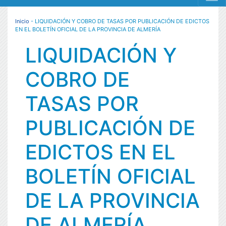
MENÚ RESPONSIVE
Inicio
- LIQUIDACIÓN Y COBRO DE TASAS POR PUBLICACIÓN DE EDICTOS
EN EL BOLETÍN OFICIAL DE LA PROVINCIA DE ALMERÍA
LIQUIDACIÓN Y
COBRO DE
TASAS POR
PUBLICACIÓN DE
EDICTOS EN EL
BOLETÍN OFICIAL
DE LA PROVINCIA
DE ALMERÍA