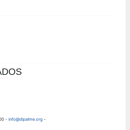
ADOS
100 -
info@dipalme.org
-