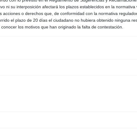
rdo con lo previsto en el Reglamento de Sugerencias y Reclamaciones 
tivo ni su interposición afectará los plazos establecidos en la normati
ntes acciones o derechos que, de conformidad con la normativa regulado
rrido el plazo de 20 días el ciudadano no hubiera obtenido ninguna res
 conocer los motivos que han originado la falta de contestación.