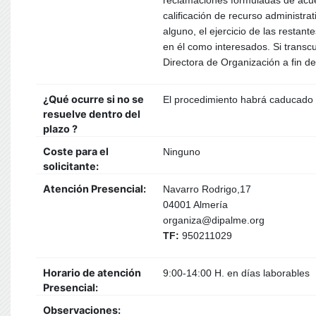
reclamaciones formuladas de acue
calificación de recurso administra
alguno, el ejercicio de las resta
en él como interesados. Si transcu
Directora de Organización a fin de
¿Qué ocurre si no se
El procedimiento habrá caducado
resuelve dentro del
plazo ?
Coste para el
Ninguno
solicitante:
Atención Presencial:
Navarro Rodrigo,17
04001 Almería
organiza@dipalme.org
TF:
950211029
Horario de atención
9:00-14:00 H. en días laborables
Presencial:
Observaciones: