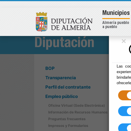
Municipios
Almería pueblo
a pueblo
×
Diputación
Las coo
BOP
experie
Transparencia
brindarl
ofrecerl
Perfil del contratante
Empleo público
Oficina Virtual (Sede Electrónica)
Información de Recursos Humanos
Preguntas frecuentes
Impresos y Formularios