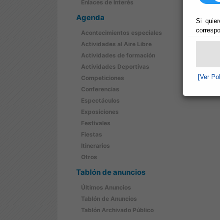
Enlaces de Interés
Agenda
Si quier
correspo
Acontecimientos especiales
Actividades al Aire Libre
Actividades de formación
Actividades Deportivas
[Ver Po
Competiciones
Conferencias
Espectáculos
Exposiciones
Festivales
Fiestas
Itinerarios
Otros
Tablón de anuncios
Últimos Anuncios
Tablón de Anuncios
Tablón Archivado Público