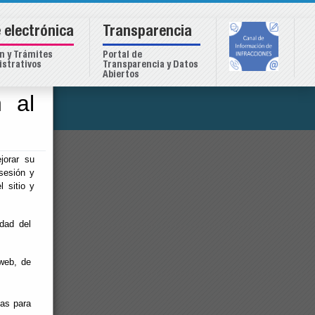
 electrónica
Transparencia
n y Trámites
Portal de
strativos
Transparencia y Datos
Abiertos
 al
o
jorar su
sesión y
l sitio y
idad del
web, de
ias para