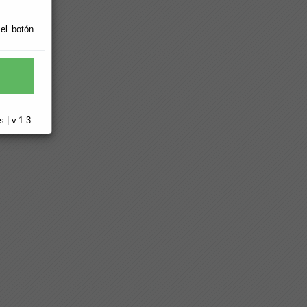
 el botón
 | v.1.3