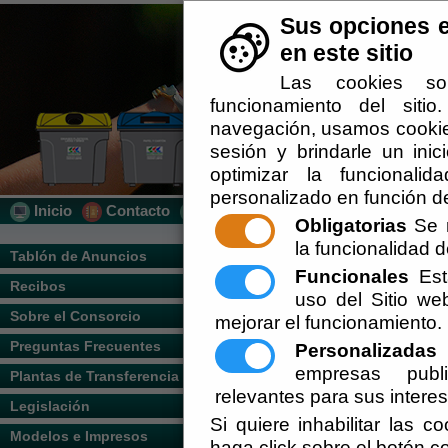
Sus opciones e
en este sitio
Las cookies so
funcionamiento del siti
navegación, usamos cookies
sesión y brindarle un inic
optimizar la funcionalid
personalizado en función de
Inicio
Contacto
Localización
Quién Somos
Obligatorias
Se r
la funcionalidad de
Usted se encuentra aquí:
Inicio
/
/
Calenda
Tablón de Anuncios
Funcionales
Esta
Recibos
Vigente.
uso del Sitio w
Escuchar
INFORMACIÓN PARA CONSULTA DE L
Sobre el Consorcio
mejorar el funcionamiento.
https://www.dipalme.org/Servicios/c
Preguntas Frecuentes
Personalizadas
E
empresas publi
Plantas de Transferencia
relevantes para sus intere
Legislación
Si quiere inhabilitar las c
Modelos e Impresos
haga click sobre el botón c