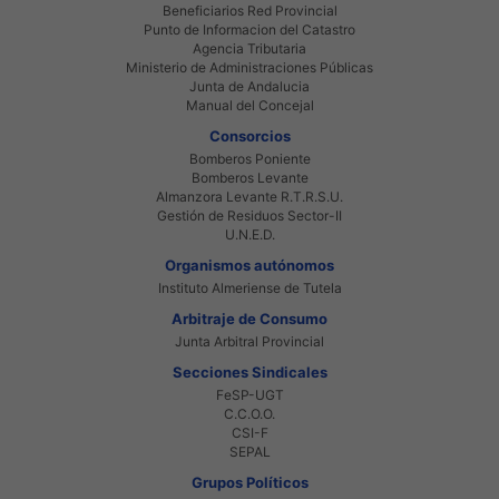
Beneficiarios Red Provincial
Punto de Informacion del Catastro
Agencia Tributaria
Ministerio de Administraciones Públicas
Junta de Andalucia
Manual del Concejal
Consorcios
Bomberos Poniente
Bomberos Levante
Almanzora Levante R.T.R.S.U.
Gestión de Residuos Sector-II
U.N.E.D.
Organismos autónomos
Instituto Almeriense de Tutela
Arbitraje de Consumo
Junta Arbitral Provincial
Secciones Sindicales
FeSP-UGT
C.C.O.O.
CSI-F
SEPAL
Grupos Políticos