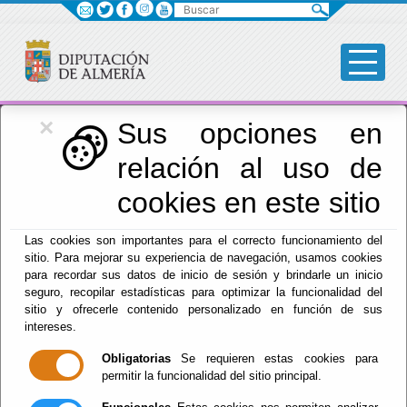
Buscar
×
Igualdad
Sus opciones en
relación al uso de
Menú Igualdad
cookies en este sitio
Inicio
-
Igualdad
- Servicio de Igualdad
Las cookies son importantes para el correcto funcionamiento del
sitio. Para mejorar su experiencia de navegación, usamos cookies
Servicio de
para recordar sus datos de inicio de sesión y brindarle un inicio
seguro, recopilar estadísticas para optimizar la funcionalidad del
Igualdad
sitio y ofrecerle contenido personalizado en función de sus
intereses.
Obligatorias
Se requieren estas cookies para
permitir la funcionalidad del sitio principal.