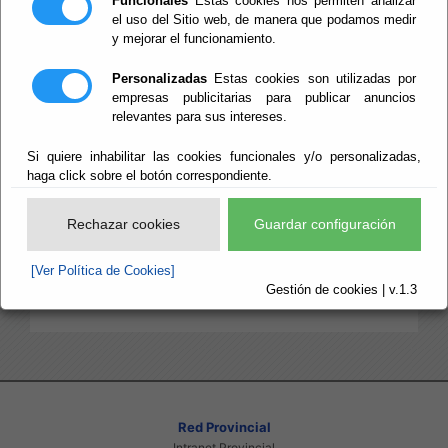
Funcionales
Estas cookies nos permiten analizar
el uso del Sitio web, de manera que podamos medir
Sala para proyectos de igualdad.
y mejorar el funcionamiento.
Espacio físico de 100 m2, para promover un lugar de
intercambio de experiencias en materia de igualdad de
Personalizadas
Estas cookies son utilizadas por
género, conferencias, presentaciones proyectos
empresas publicitarias para publicar anuncios
relevantes para sus intereses.
provinciales de los Ayuntamientos y las asociaciones
que configuran el Consejo Provincial de Mujeres.
Si quiere inhabilitar las cookies funcionales y/o personalizadas,
Así mismo es utilizado como espacio formativo en los
haga click sobre el botón correspondiente.
programas del servicio de igualdad.
Información
: Dpto. de P. Igualdad de Género y
Rechazar cookies
Guardar configuración
Participación.
Teléfono
: 950261155
[Ver Política de Cookies]
Gestión de cookies | v.1.3
Red Provincial
Intranet Provincial