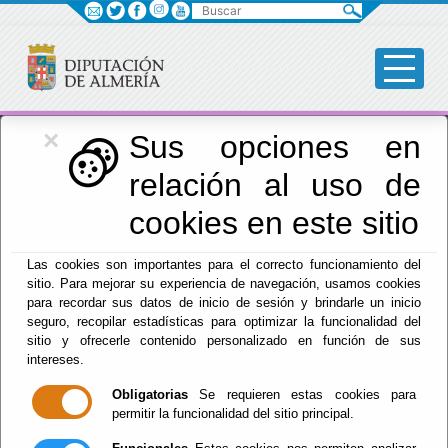
Buscar
×
Igualdad
Sus opciones en
relación al uso de
Menú Igualdad
cookies en este sitio
Inicio
-
Igualdad
- Sala para proyectos de igualdad
Las cookies son importantes para el correcto funcionamiento del
sitio. Para mejorar su experiencia de navegación, usamos cookies
Sala para
para recordar sus datos de inicio de sesión y brindarle un inicio
seguro, recopilar estadísticas para optimizar la funcionalidad del
proyectos de
sitio y ofrecerle contenido personalizado en función de sus
intereses.
igualdad
Obligatorias
Se requieren estas cookies para
permitir la funcionalidad del sitio principal.